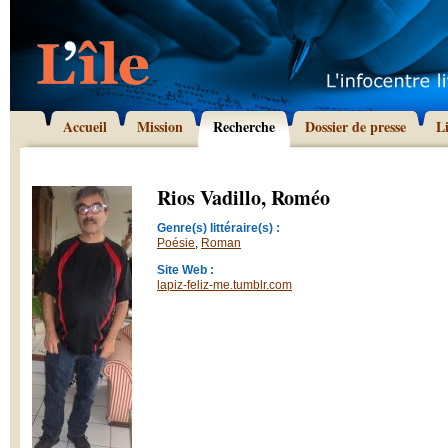
Accueil
Mission
Recherche
Dossier de presse
L
Rios Vadillo, Roméo
Genre(s) littéraire(s) :
Poésie
,
Roman
Site Web :
lapiz-feliz-me.tumblr.com