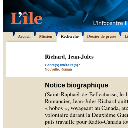
Accueil
Mission
Recherche
Dossier de presse
L
Richard, Jean-Jules
Genre(s) littéraire(s) :
Nouvelle
,
Roman
Notice biographique
(Saint-Raphaël-de-Bellechasse, le 1
Romancier, Jean-Jules Richard quitte
« hobos », voyageant au Canada, au
volontaire durant la Deuxième Guer
puis travaille pour Radio-Canada tou