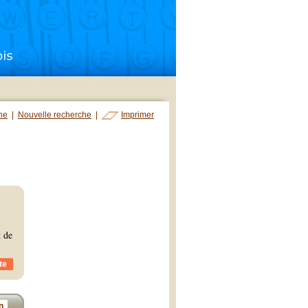
che
|
Nouvelle recherche
|
Imprimer
t de
te
n