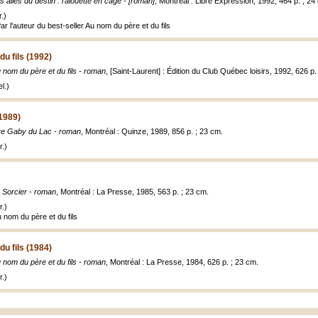
s ailes du destin : l'alouette en cage - [roman]
, Montréal : Libre Expression, 1992, 464 p. ; 24
.)
ar l'auteur du best-seller Au nom du père et du fils
u fils (1992)
 nom du père et du fils - roman
, [Saint-Laurent] : Édition du Club Québec loisirs, 1992, 626 p.
l.)
1989)
re Gaby du Lac - roman
, Montréal : Quinze, 1989, 856 p. ; 23 cm.
.)
 Sorcier - roman
, Montréal : La Presse, 1985, 563 p. ; 23 cm.
.)
u nom du père et du fils
u fils (1984)
 nom du père et du fils - roman
, Montréal : La Presse, 1984, 626 p. ; 23 cm.
.)