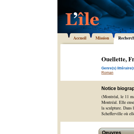
Accueil
Mission
Recherc
Ouellette, F
Genre(s) littéraire(s
Roman
Notice biogra
(Montréal, le 11 m
Montréal. Elle ense
la sculpture. Dans 
Schefferville où ell
Oeuvres