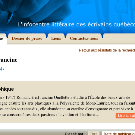
he
Dossier de presse
Liens
Contactez-nous
Retour aux résultats de la recher
rancine
) :
phique
ars 1947) Romancière,Francine Ouellette a étudié à l'École des beaux-arts de
igne ensuite les arts plastiques à la Polyvalente de Mont-Laurier, tout en faisan
les années soixante-dix, elle abandonne sa carrière d'enseignante et part vivre à
e se consacre à ses deux passions : l'aviation et l'écriture.
...
Lire la sui
Classé par :
Titre
Date de publicatio