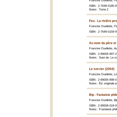
Francine Ouellette,
Fe
ISBN : 2-7648-0185-8
Notes : Tome 2
Feu - La rivière pr
Francine Ouellette,
Fe
ISBN : 2-7648-0159-9 (
Au nom du père et d
Francine Ouellette,
Au
ISBN : 2-89005-897-2 
Notes : Suivi de: Le s
Le sorcier (2004)
Francine Ouellette,
Le
ISBN : 2-89005-898-0 
Notes : Éd. originale
Bip - Fantaisie phi
Francine Ouellette,
Bi
ISBN : 2-89558-018-9
Notes : Frantaisie phil