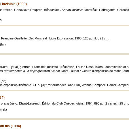
 invisible (1999)
llustratrice, Geneviève Després,
Bécassine, l'oiseau invisible
, Montréal : Coffragants, Collect
es
de Francine Ouellette,
Bip
, Montréal : Libre Expression, 1995, 126 p. : ill. ; 21 cm.
(br.)
llaire... [et al.] ; lettres, Francine Ouellette ; [rédaction, Louise Desaulniers ; coordination
ns renversantes d'un objet quotidien : le bol
, Mont-Laurier : Centre d'exposition de Mont-Laurier,
(br.)
ne exposition itinérante. Cf. p. [3]|"Performances, Ann Burr, Wanda Campbell, Daniel Campea
94)
 grand blanc
, [Saint-Laurent] : Édition du Club Québec loisirs, 1994, 890 p. : 2 cartes ; 25 cm.
rel.)
u fils (1994)