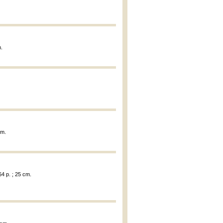
m.
cm.
64 p. ; 25 cm.