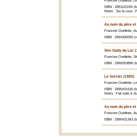
Francine Ouellette,
Le
ISBN : 289111518X (br
Notes : Sur la couv.: P
Au nom du père et d
Francine Ouellette,
Au
ISBN : 2894300565 (re
Sire Gaby du Lac (
Francine Ouellette,
Si
ISBN : 2890263886 (br
Le Sorcier (1985)
Francine Ouellette,
Le
ISBN : 2890431630 (br
Notes : Fait suite à: A
Au nom du père et d
Francine Ouellette,
Au
ISBN : 2890431363 (br