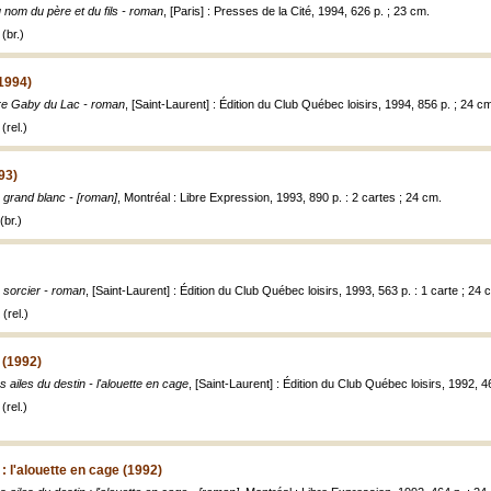
 nom du père et du fils - roman
, [Paris] : Presses de la Cité, 1994, 626 p. ; 23 cm.
(br.)
1994)
re Gaby du Lac - roman
, [Saint-Laurent] : Édition du Club Québec loisirs, 1994, 856 p. ; 24 c
(rel.)
93)
 grand blanc - [roman]
, Montréal : Libre Expression, 1993, 890 p. : 2 cartes ; 24 cm.
(br.)
 sorcier - roman
, [Saint-Laurent] : Édition du Club Québec loisirs, 1993, 563 p. : 1 carte ; 24 
(rel.)
 (1992)
s ailes du destin - l'alouette en cage
, [Saint-Laurent] : Édition du Club Québec loisirs, 1992, 4
(rel.)
 : l'alouette en cage (1992)