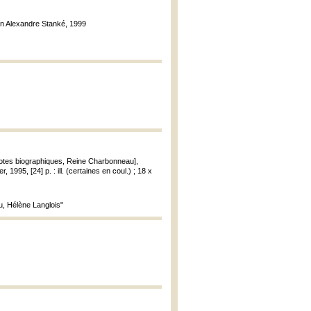
ion Alexandre Stanké, 1999
 et notes biographiques, Reine Charbonneau],
 1995, [24] p. : ill. (certaines en coul.) ; 18 x
u, Hélène Langlois"