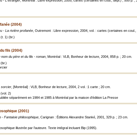
u - L'étranger
, Montréal : Libre expression, 2005, cartes (certaines en coul., dépl.) ; 555 p. ;
ofanée (2004)
u - La rivière profanée
, Outremont : Libre expression, 2004, vol. : cartes (certaines en coul., 
t. 1) (br.)
u fils (2004)
 nom du père et du fils - roman
, Montréal : VLB, Bonheur de lecture, 2004, 858 p. ; 20 cm.
(br.)
orcier
 sorcier
, [Montréal] : VLB, Bonheur de lecture, 2004, 2 vol. :1 carte ; 20 cm.
(vol. 2)
 publiée séparément en 1984 et 1985 à Montréal par la maison d'édition La Presse
losophique (2001)
p - Fantaisie philosophique
, Carignan : Éditions Alexandre Stanké, 2001, 329 p. ; 23 cm.
osophique illustrée par l'auteure. Texte intégral incluant Bip (1995).