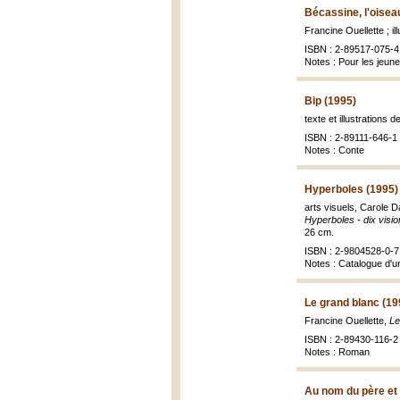
Bécassine, l'oiseau
Francine Ouellette ; i
ISBN : 2-89517-075-4
Notes : Pour les jeun
Bip (1995)
texte et illustrations 
ISBN : 2-89111-646-1 
Notes : Conte
Hyperboles (1995)
arts visuels, Carole Da
Hyperboles - dix visio
26 cm.
ISBN : 2-9804528-0-7 
Notes : Catalogue d'u
Le grand blanc (19
Francine Ouellette,
Le
ISBN : 2-89430-116-2 (
Notes : Roman
Au nom du père et d