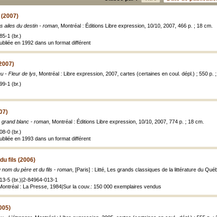
 (2007)
s ailes du destin - roman
, Montréal : Éditions Libre expression, 10/10, 2007, 466 p. ; 18 cm.
5-1 (br.)
publiée en 1992 dans un format différent
(2007)
u - Fleur de lys
, Montréal : Libre expression, 2007, cartes (certaines en coul. dépl.) ; 550 p. 
9-1 (br.)
07)
 grand blanc - roman
, Montréal : Éditions Libre expression, 10/10, 2007, 774 p. ; 18 cm.
8-0 (br.)
publiée en 1993 dans un format différent
u fils (2006)
 nom du père et du fils - roman
, [Paris] : Litté, Les grands classiques de la littérature du Qu
13-5 (br.)|2-84964-013-1
, Montréal : La Presse, 1984|Sur la couv.: 150 000 exemplaires vendus
005)