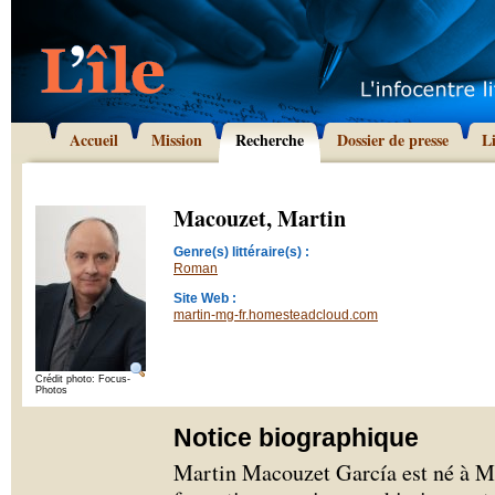
Accueil
Mission
Recherche
Dossier de presse
L
Macouzet, Martin
Genre(s) littéraire(s) :
Roman
Site Web :
martin-mg-fr.homesteadcloud.com
Crédit photo: Focus-
Photos
Notice biographique
Martin Macouzet García est né à Me