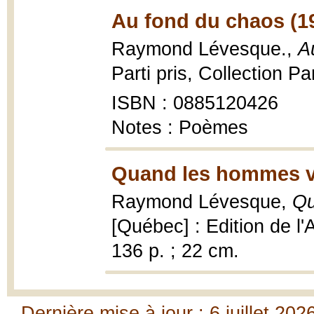
Au fond du chaos (1
Raymond Lévesque.,
A
Parti pris, Collection P
ISBN : 0885120426
Notes : Poèmes
Quand les hommes vi
Raymond Lévesque,
Qu
[Québec] : Edition de l'
136 p. ; 22 cm.
Dernière mise à jour : 6 juillet 202