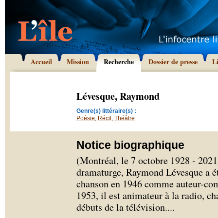
Accueil
Mission
Recherche
Dossier de presse
L
Lévesque, Raymond
Genre(s) littéraire(s) :
Poésie
,
Récit
,
Théâtre
Notice biographique
(Montréal, le 7 octobre 1928 - 2021
dramaturge, Raymond Lévesque a étu
chanson en 1946 comme auteur-comp
1953, il est animateur à la radio, c
débuts de la télévision.
...