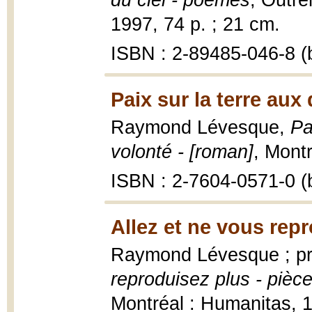
du ciel - poèmes
, Outre
1997, 74 p. ; 21 cm.
ISBN : 2-89485-046-8 (b
Paix sur la terre au
Raymond Lévesque,
Pa
volonté - [roman]
, Montr
ISBN : 2-7604-0571-0 (b
Allez et ne vous rep
Raymond Lévesque ; pr
reproduisez plus - pièc
Montréal : Humanitas, 19