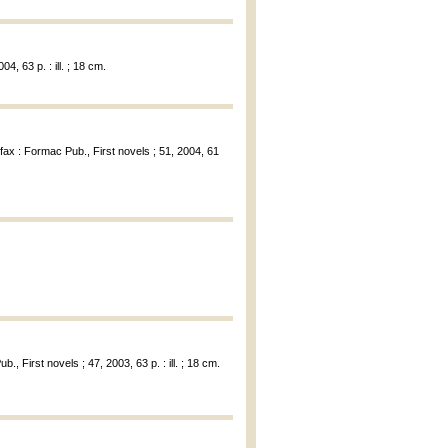
4, 63 p. : ill. ; 18 cm.
ifax : Formac Pub., First novels ; 51, 2004, 61
b., First novels ; 47, 2003, 63 p. : ill. ; 18 cm.