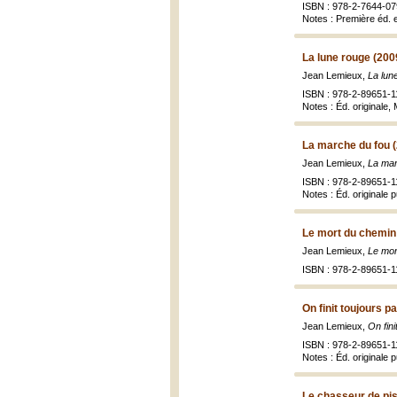
ISBN : 978-2-7644-07
Notes : Première éd. e
La lune rouge (200
Jean Lemieux,
La lun
ISBN : 978-2-89651-1
Notes : Éd. originale
La marche du fou 
Jean Lemieux,
La mar
ISBN : 978-2-89651-1
Notes : Éd. originale 
Le mort du chemin
Jean Lemieux,
Le mor
ISBN : 978-2-89651-1
On finit toujours p
Jean Lemieux,
On fini
ISBN : 978-2-89651-1
Notes : Éd. originale 
Le chasseur de pis