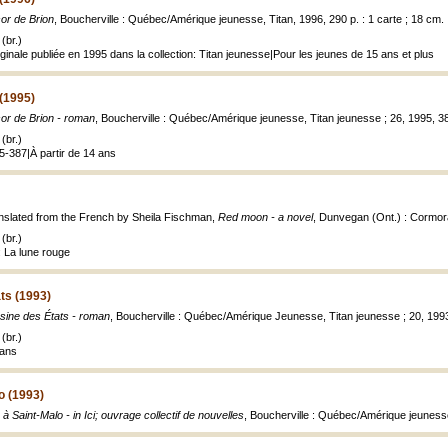
sor de Brion
, Boucherville : Québec/Amérique jeunesse, Titan, 1996, 290 p. : 1 carte ; 18 cm.
(br.)
inale publiée en 1995 dans la collection: Titan jeunesse|Pour les jeunes de 15 ans et plus
 (1995)
sor de Brion - roman
, Boucherville : Québec/Amérique jeunesse, Titan jeunesse ; 26, 1995, 387
(br.)
5-387|À partir de 14 ans
nslated from the French by Sheila Fischman,
Red moon - a novel
, Dunvegan (Ont.) : Cormor
(br.)
: La lune rouge
ts (1993)
sine des États - roman
, Boucherville : Québec/Amérique Jeunesse, Titan jeunesse ; 20, 1993
(br.)
 ans
o (1993)
à Saint-Malo - in Ici; ouvrage collectif de nouvelles
, Boucherville : Québec/Amérique jeunesse,