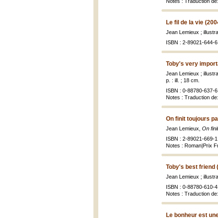
Notes : Traduction de:
Le fil de la vie (200
Jean Lemieux ; illust
ISBN : 2-89021-644-6 
Toby's very import
Jean Lemieux ; illust
p. : ill. ; 18 cm.
ISBN : 0-88780-637-6 
Notes : Traduction de: 
On finit toujours p
Jean Lemieux,
On fini
ISBN : 2-89021-669-1 
Notes : Roman|Prix Fr
Toby's best friend 
Jean Lemieux ; illust
ISBN : 0-88780-610-4 
Notes : Traduction de
Le bonheur est un