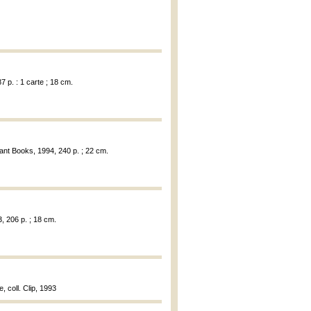
 p. : 1 carte ; 18 cm.
ant Books, 1994, 240 p. ; 22 cm.
, 206 p. ; 18 cm.
 coll. Clip, 1993