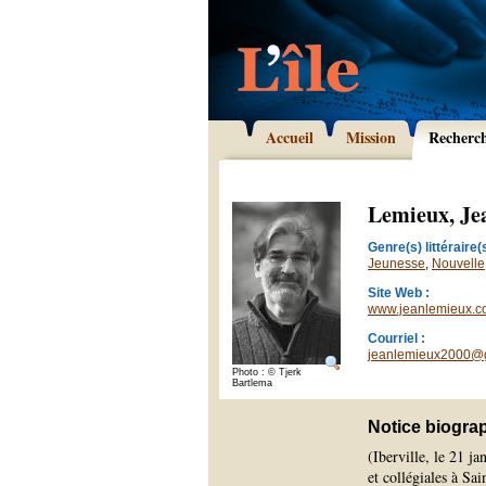
Accueil
Mission
Recherc
Lemieux, Je
Genre(s) littéraire(s
Jeunesse
,
Nouvelle
Site Web :
www.jeanlemieux.
Courriel :
jeanlemieux2000@
Photo : © Tjerk
Bartlema
Notice biogra
(Iberville, le 21 j
et collégiales à Sa