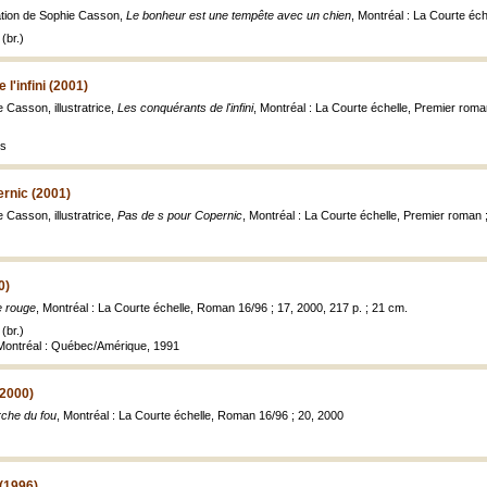
ration de Sophie Casson,
Le bonheur est une tempête avec un chien
, Montréal : La Courte échel
(br.)
l'infini (2001)
 Casson, illustratrice,
Les conquérants de l'infini
, Montréal : La Courte échelle, Premier rom
es
rnic (2001)
 Casson, illustratrice,
Pas de s pour Copernic
, Montréal : La Courte échelle, Premier roman
0)
e rouge
, Montréal : La Courte échelle, Roman 16/96 ; 17, 2000, 217 p. ; 21 cm.
(br.)
, Montréal : Québec/Amérique, 1991
(2000)
che du fou
, Montréal : La Courte échelle, Roman 16/96 ; 20, 2000
 (1996)