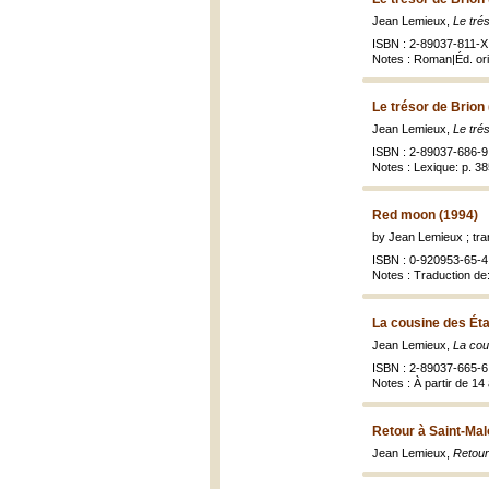
Jean Lemieux,
Le tré
ISBN : 2-89037-811-X 
Notes : Roman|Éd. orig
Le trésor de Brion
Jean Lemieux,
Le tré
ISBN : 2-89037-686-9 
Notes : Lexique: p. 38
Red moon (1994)
by Jean Lemieux ; tra
ISBN : 0-920953-65-4 
Notes : Traduction de
La cousine des Éta
Jean Lemieux,
La cou
ISBN : 2-89037-665-6 
Notes : À partir de 14
Retour à Saint-Mal
Jean Lemieux,
Retour 