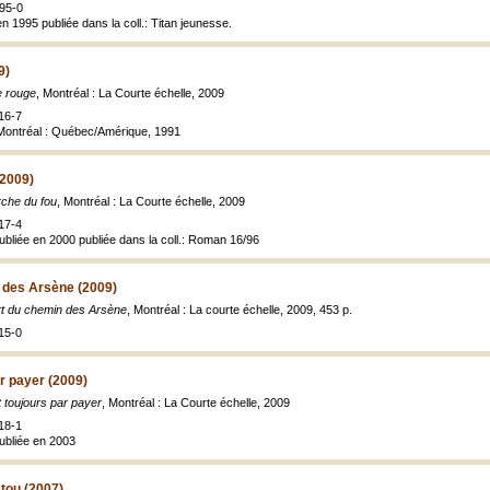
95-0
n 1995 publiée dans la coll.: Titan jeunesse.
9)
e rouge
, Montréal : La Courte échelle, 2009
16-7
, Montréal : Québec/Amérique, 1991
(2009)
che du fou
, Montréal : La Courte échelle, 2009
17-4
publiée en 2000 publiée dans la coll.: Roman 16/96
 des Arsène (2009)
t du chemin des Arsène
, Montréal : La courte échelle, 2009, 453 p.
15-0
ar payer (2009)
t toujours par payer
, Montréal : La Courte échelle, 2009
18-1
publiée en 2003
tou (2007)