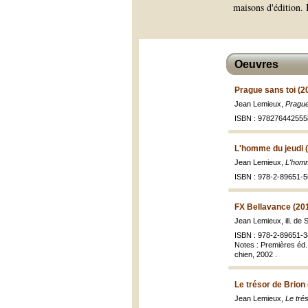
maisons d'édition. 
Oeuvres
Prague sans toi (2
Jean Lemieux,
Prague
ISBN : 978276442555
L'homme du jeudi 
Jean Lemieux,
L'homm
ISBN : 978-2-89651-5
FX Bellavance (20
Jean Lemieux, ill. de
ISBN : 978-2-89651-3
Notes : Premières éd. 
chien, 2002 .
Le trésor de Brion
Jean Lemieux,
Le tré