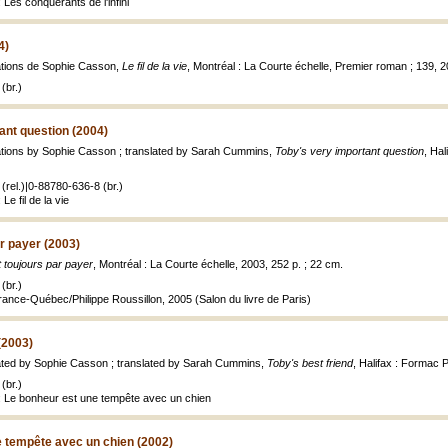
 Les conquérants de l'infini
4)
rations de Sophie Casson,
Le fil de la vie
, Montréal : La Courte échelle, Premier roman ; 139, 200
(br.)
ant question (2004)
rations by Sophie Casson ; translated by Sarah Cummins,
Toby's very important question
, Hal
(rel.)|0-88780-636-8 (br.)
Le fil de la vie
ar payer (2003)
t toujours par payer
, Montréal : La Courte échelle, 2003, 252 p. ; 22 cm.
(br.)
ance-Québec/Philippe Roussillon, 2005 (Salon du livre de Paris)
(2003)
rated by Sophie Casson ; translated by Sarah Cummins,
Toby's best friend
, Halifax : Formac Pu
(br.)
: Le bonheur est une tempête avec un chien
e tempête avec un chien (2002)