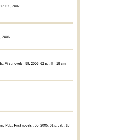
 PR 159, 2007
0, 2006
., First novels ; 59, 2006, 62 p. : ill. ; 18 cm.
ac Pub., First novels ; 55, 2005, 61 p. : ill. ; 18