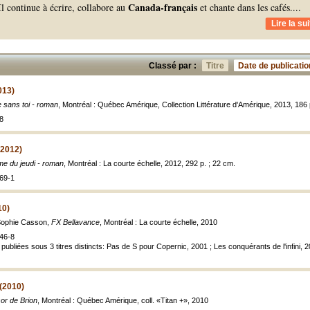
Canada-français
Il continue à écrire, collabore au
et chante dans les cafés.
...
Lire la sui
Classé par :
Titre
Date de publicatio
013)
 sans toi - roman
, Montréal : Québec Amérique, Collection Littérature d'Amérique, 2013, 186
8
(2012)
e du jeudi - roman
, Montréal : La courte échelle, 2012, 292 p. ; 22 cm.
69-1
10)
 Sophie Casson,
FX Bellavance
, Montréal : La courte échelle, 2010
46-8
publiées sous 3 titres distincts: Pas de S pour Copernic, 2001 ; Les conquérants de l'infini
 (2010)
sor de Brion
, Montréal : Québec Amérique, coll. «Titan +», 2010