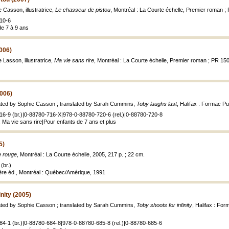
 Casson, illustratrice,
Le chasseur de pistou
, Montréal : La Courte échelle, Premier roman ;
10-6
de 7 à 9 ans
2006)
Lasson, illustratrice,
Ma vie sans rire
, Montréal : La Courte échelle, Premier roman ; PR 15
2006)
rated by Sophie Casson ; translated by Sarah Cummins,
Toby laughs last
, Halifax : Formac Pub
16-9 (br.)|0-88780-716-X|978-0-88780-720-6 (rel.)|0-88780-720-8
 Ma vie sans rire|Pour enfants de 7 ans et plus
5)
e rouge
, Montréal : La Courte échelle, 2005, 217 p. ; 22 cm.
(br.)
re éd., Montréal : Québec/Amérique, 1991
inity (2005)
rated by Sophie Casson ; translated by Sarah Cummins,
Toby shoots for infinity
, Halifax : Form
84-1 (br.)|0-88780-684-8|978-0-88780-685-8 (rel.)|0-88780-685-6