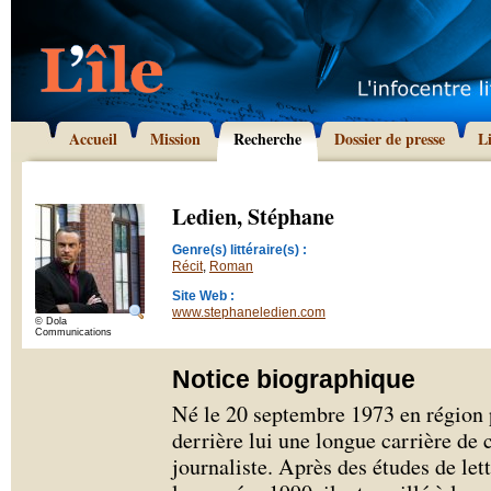
Accueil
Mission
Recherche
Dossier de presse
L
Ledien, Stéphane
Genre(s) littéraire(s) :
Récit
,
Roman
Site Web :
www.stephaneledien.com
© Dola
Communications
Notice biographique
Né le 20 septembre 1973 en région 
derrière lui une longue carrière de 
journaliste. Après des études de le