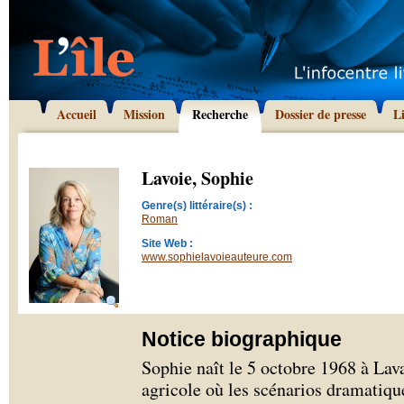
Accueil
Mission
Recherche
Dossier de presse
L
Lavoie, Sophie
Genre(s) littéraire(s) :
Roman
Site Web :
www.sophielavoieauteure.com
Notice biographique
Sophie naît le 5 octobre 1968 à Lava
agricole où les scénarios dramatiqu