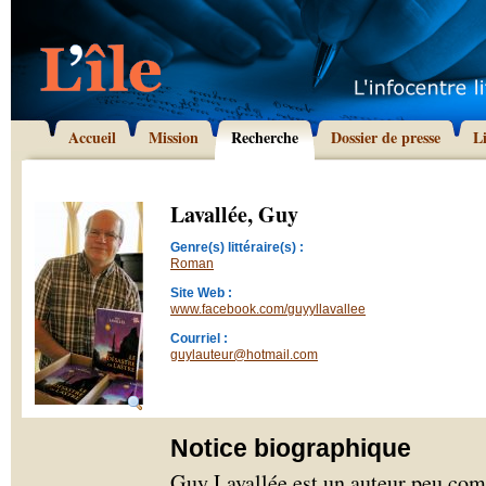
Accueil
Mission
Recherche
Dossier de presse
L
Lavallée, Guy
Genre(s) littéraire(s) :
Roman
Site Web :
www.facebook.com/guyyllavallee
Courriel :
guylauteur@hotmail.com
Notice biographique
Guy Lavallée est un auteur peu comm