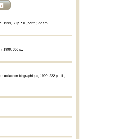
n
 1999, 60 p. : ill., portr. ; 22 cm.
n, 1999, 366 p..
 : collection biographique, 1999, 222 p. : ill.,