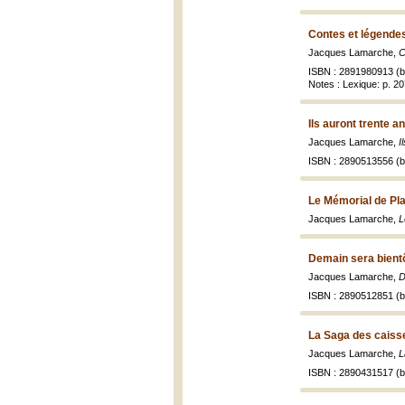
Contes et légendes
Jacques Lamarche,
C
ISBN : 2891980913 (br
Notes : Lexique: p. 2
Ils auront trente a
Jacques Lamarche,
I
ISBN : 2890513556 (br
Le Mémorial de Pl
Jacques Lamarche,
L
Demain sera bientô
Jacques Lamarche,
D
ISBN : 2890512851 (br
La Saga des caiss
Jacques Lamarche,
L
ISBN : 2890431517 (br