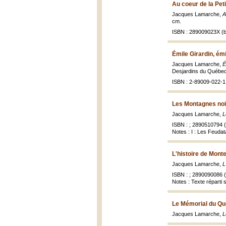
Au coeur de la Pet
Jacques Lamarche,
A
cm.
ISBN : 289009023X (b
Émile Girardin, ém
Jacques Lamarche,
É
Desjardins du Québec, 
ISBN : 2-89009-022-1 
Les Montagnes noi
Jacques Lamarche,
L
ISBN : ; 2890510794 (
Notes : I : Les Feudatai
L'histoire de Monte
Jacques Lamarche,
L
ISBN : ; 2890090086 (
Notes : Texte réparti
Le Mémorial du Qu
Jacques Lamarche,
L