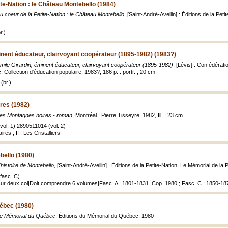
ite-Nation : le Château Montebello (1984)
u coeur de la Petite-Nation : le Château Montebello
, [Saint-André-Avellin] : Éditions de la Petite
r.)
inent éducateur, clairvoyant coopérateur (1895-1982) (1983?)
mile Girardin, éminent éducateur, clairvoyant coopérateur (1895-1982)
, [Lévis] : Confédérat
Collection d'éducation populaire, 1983?, 186 p. : portr. ; 20 cm.
(br.)
res (1982)
es Montagnes noires - roman
, Montréal : Pierre Tisseyre, 1982, Ill. ; 23 cm.
vol. 1)|2890511014 (vol. 2)
res ; II : Les Cristalliers
bello (1980)
'histoire de Montebello
, [Saint-André-Avellin] : Éditions de la Petite-Nation, Le Mémorial de la Pe
fasc. C)
 sur deux col|Doit comprendre 6 volumes|Fasc. A : 1801-1831. Cop. 1980 ; Fasc. C : 1850-18
ébec (1980)
e Mémorial du Québec
, Éditions du Mémorial du Québec, 1980