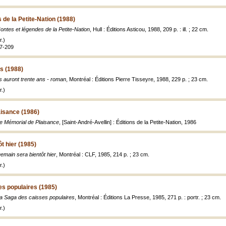
 de la Petite-Nation (1988)
ontes et légendes de la Petite-Nation
, Hull : Éditions Asticou, 1988, 209 p. : ill. ; 22 cm.
.)
07-209
ns (1988)
ls auront trente ans - roman
, Montréal : Éditions Pierre Tisseyre, 1988, 229 p. ; 23 cm.
.)
aisance (1986)
e Mémorial de Plaisance
, [Saint-André-Avellin] : Éditions de la Petite-Nation, 1986
t hier (1985)
emain sera bientôt hier
, Montréal : CLF, 1985, 214 p. ; 23 cm.
.)
es populaires (1985)
a Saga des caisses populaires
, Montréal : Éditions La Presse, 1985, 271 p. : portr. ; 23 cm.
.)