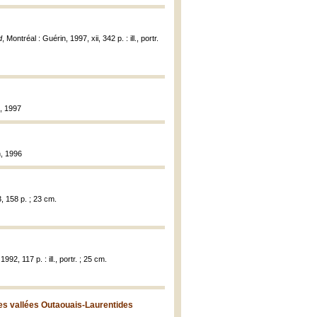
d
, Montréal : Guérin, 1997, xii, 342 p. : ill., portr.
n, 1997
n, 1996
, 158 p. ; 23 cm.
992, 117 p. : ill., portr. ; 25 cm.
des vallées Outaouais-Laurentides