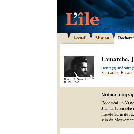
Accueil
Mission
Recherc
Lamarche, J
Genre(s) littéraire(s
Biographie
,
Essai-é
Photo : © Germain
PILON 1990
Notice biogra
(Montréal, le 30 n
Jacques Lamarche a
l'École normale Jac
sein du Mouvement 