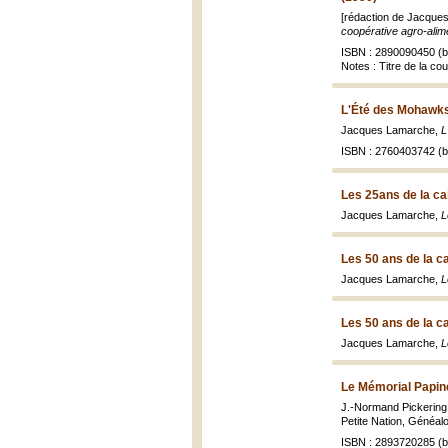
[rédaction de Jacques
coopérative agro-alim
ISBN : 2890090450 (br
Notes : Titre de la c
L'Été des Mohawks
Jacques Lamarche,
L
ISBN : 2760403742 (br
Les 25ans de la ca
Jacques Lamarche,
L
Les 50 ans de la c
Jacques Lamarche,
L
Les 50 ans de la c
Jacques Lamarche,
L
Le Mémorial Papin
J.-Normand Pickering
Petite Nation, Généalog
ISBN : 2893720285 (br