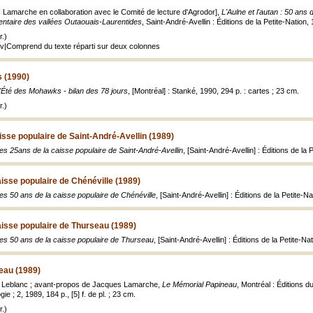
 Lamarche en collaboration avec le Comité de lecture d'Agrodor],
L'Aulne et l'autan : 50 ans
entaire des vallées Outaouais-Laurentides
, Saint-André-Avellin : Éditions de la Petite-Nation, 19
.)
ouv|Comprend du texte réparti sur deux colonnes
 (1990)
'Été des Mohawks - bilan des 78 jours
, [Montréal] : Stanké, 1990, 294 p. : cartes ; 23 cm.
.)
isse populaire de Saint-André-Avellin (1989)
es 25ans de la caisse populaire de Saint-André-Avellin
, [Saint-André-Avellin] : Éditions de la 
aisse populaire de Chénéville (1989)
es 50 ans de la caisse populaire de Chénéville
, [Saint-André-Avellin] : Éditions de la Petite-N
aisse populaire de Thurseau (1989)
es 50 ans de la caisse populaire de Thurseau
, [Saint-André-Avellin] : Éditions de la Petite-Na
eau (1989)
 Leblanc ; avant-propos de Jacques Lamarche,
Le Mémorial Papineau
, Montréal : Éditions du
ie ; 2, 1989, 184 p., [5] f. de pl. ; 23 cm.
.)