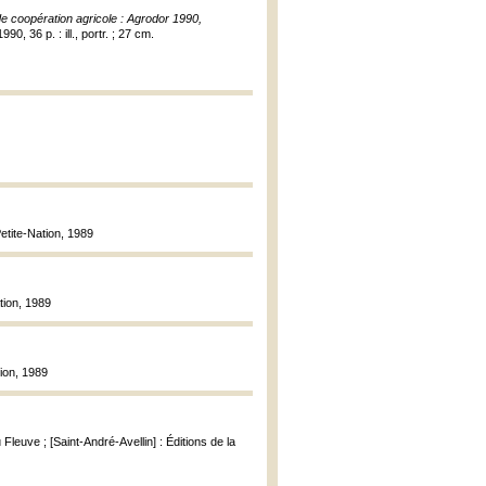
 de coopération agricole : Agrodor 1990,
90, 36 p. : ill., portr. ; 27 cm.
Petite-Nation, 1989
ation, 1989
tion, 1989
 Fleuve ; [Saint-André-Avellin] : Éditions de la