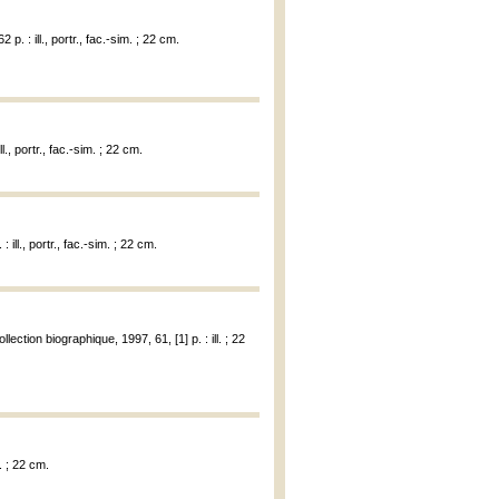
p. : ill., portr., fac.-sim. ; 22 cm.
l., portr., fac.-sim. ; 22 cm.
 ill., portr., fac.-sim. ; 22 cm.
llection biographique, 1997, 61, [1] p. : ill. ; 22
r. ; 22 cm.