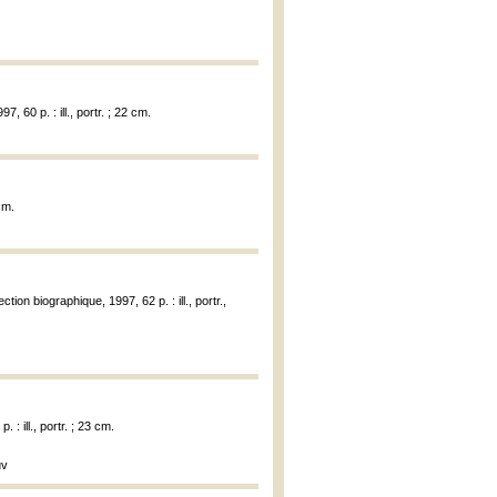
, 60 p. : ill., portr. ; 22 cm.
cm.
ction biographique, 1997, 62 p. : ill., portr.,
 : ill., portr. ; 23 cm.
uv