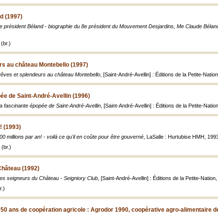
d (1997)
e président Béland - biographie du 8e président du Mouvement Desjardins, Me Claude Bélan
(br.)
rs au château Montebello (1997)
êves et splendeurs au château Montebello
, [Saint-André-Avellin] : Éditions de la Petite-Natio
ée de Saint-André-Avellin (1996)
a fascinante épopée de Saint-André-Avellin
, [Saint-André-Avellin] : Éditions de la Petite-Natio
! (1993)
00 millions par an! - voilà ce qu'il en coûte pour être gouverné
, LaSalle : Hurtubise HMH, 1993
(br.)
Château (1992)
es seigneurs du Château - Seigniory Club
, [Saint-André-Avellin] : Éditions de la Petite-Nation, 1
.)
 : 50 ans de coopération agricole : Agrodor 1990, coopérative agro-alimentaire 