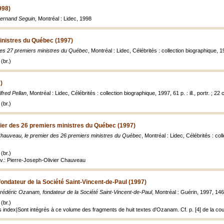
998)
ernand Seguin
, Montréal : Lidec, 1998
inistres du Québec (1997)
es 27 premiers ministres du Québec
, Montréal : Lidec, Célébrités : collection biographique, 1997
(br.)
)
lfred Pellan
, Montréal : Lidec, Célébrités : collection biographique, 1997, 61 p. : ill., portr. ; 22 
(br.)
ier des 26 premiers ministres du Québec (1997)
hauveau, le premier des 26 premiers ministres du Québec
, Montréal : Lidec, Célébrités : colle
(br.)
ouv.: Pierre-Joseph-Olivier Chauveau
ondateur de la Société Saint-Vincent-de-Paul (1997)
rédéric Ozanam, fondateur de la Société Saint-Vincent-de-Paul
, Montréal : Guérin, 1997, 146 p.
(br.)
index|Sont intégrés à ce volume des fragments de huit textes d'Ozanam. Cf. p. [4] de la co