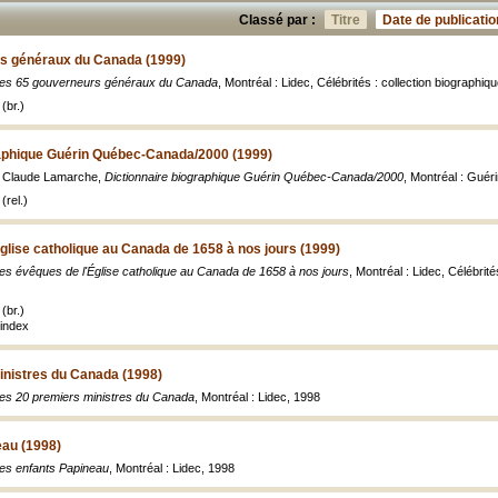
Classé par :
Titre
Date de publicatio
s généraux du Canada (1999)
es 65 gouverneurs généraux du Canada
, Montréal : Lidec, Célébrités : collection biographique,
(br.)
raphique Guérin Québec-Canada/2000 (1999)
 Claude Lamarche,
Dictionnaire biographique Guérin Québec-Canada/2000
, Montréal : Guéri
(rel.)
glise catholique au Canada de 1658 à nos jours (1999)
es évêques de l'Église catholique au Canada de 1658 à nos jours
, Montréal : Lidec, Célébrités
(br.)
index
inistres du Canada (1998)
es 20 premiers ministres du Canada
, Montréal : Lidec, 1998
eau (1998)
es enfants Papineau
, Montréal : Lidec, 1998