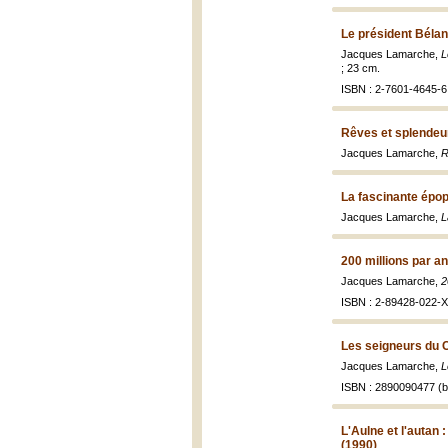
Le président Bélan
Jacques Lamarche,
L
; 23 cm.
ISBN : 2-7601-4645-6 
Rêves et splendeu
Jacques Lamarche,
R
La fascinante épop
Jacques Lamarche,
L
200 millions par an
Jacques Lamarche,
2
ISBN : 2-89428-022-X 
Les seigneurs du 
Jacques Lamarche,
L
ISBN : 2890090477 (br
L'Aulne et l'autan
(1990)