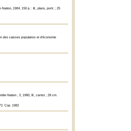
-Nation, 1984, 150 p. : ill., plans, portr. ; 25
ion des caisses populaires et d'économie
tite-Nation ; 3, 1980, Ill., cartes ; 28 cm.
72. Cop. 1982