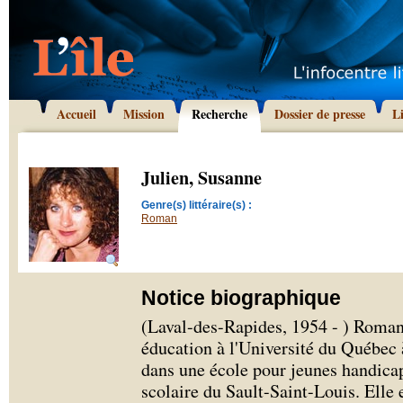
Accueil
Mission
Recherche
Dossier de presse
L
Julien, Susanne
Genre(s) littéraire(s) :
Roman
Notice biographique
(Laval-des-Rapides, 1954 - ) Romanc
éducation à l'Université du Québec 
dans une école pour jeunes handica
scolaire du Sault-Saint-Louis. Elle