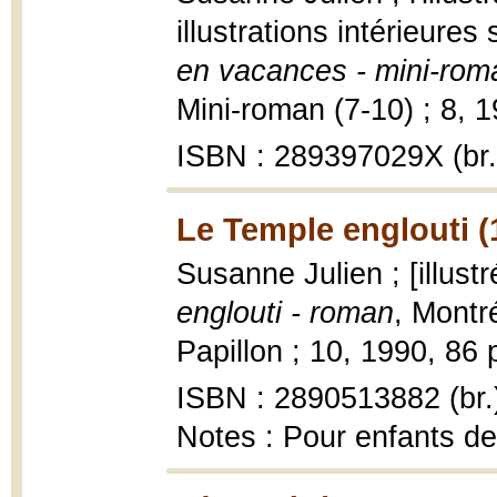
illustrations intérieure
en vacances - mini-rom
Mini-roman (7-10) ; 8, 19
ISBN : 289397029X (br.
Le Temple englouti (
Susanne Julien ; [illustr
englouti - roman
, Montré
Papillon ; 10, 1990, 86 p.
ISBN : 2890513882 (br.
Notes : Pour enfants de