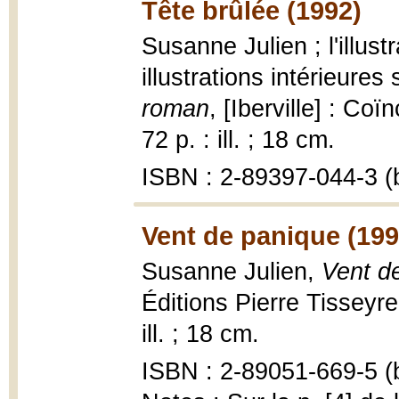
Tête brûlée (1992)
Susanne Julien ; l'illust
illustrations intérieure
roman
, [Iberville] : Co
72 p. : ill. ; 18 cm.
ISBN : 2-89397-044-3 (b
Vent de panique (199
Susanne Julien,
Vent d
Éditions Pierre Tisseyre,
ill. ; 18 cm.
ISBN : 2-89051-669-5 (b