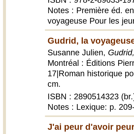
ISBN : 978-2-89633-19
Notes : Première éd. en 
voyageuse Pour les jeu
Gudrid, la voyageuse
Susanne Julien,
Gudrid
Montréal : Éditions Pier
17|Roman historique pou
cm.
ISBN : 2890514323 (br.
Notes : Lexique: p. 209
J'ai peur d'avoir peu