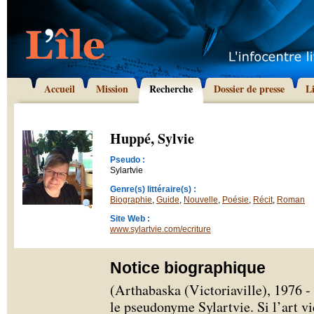
Accueil
Mission
Recherche
Dossier de presse
L
Huppé, Sylvie
Pseudo :
Sylartvie
Genre(s) littéraire(s) :
Biographie
,
Guide
,
Nouvelle
,
Poésie
,
Récit
,
Roman
Site Web :
www.sylartvie.com/ecriture
Notice biographique
(Arthabaska (Victoriaville), 1976 -
le pseudonyme Sylartvie. Si l’art v