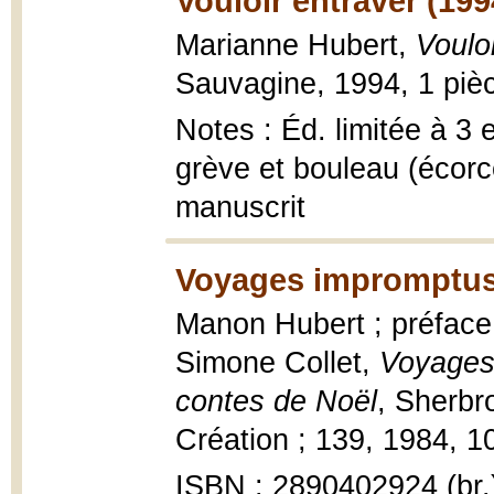
Vouloir entraver (199
Marianne Hubert,
Voulo
Sauvagine, 1994, 1 piè
Notes : Éd. limitée à 3
grève et bouleau (écor
manuscrit
Voyages impromptus
Manon Hubert ; préface
Simone Collet,
Voyages 
contes de Noël
, Sherbr
Création ; 139, 1984, 1
ISBN : 2890402924 (br.