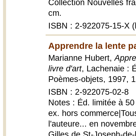
Collection Nouvelles fr
cm.
ISBN : 2-922075-15-X (b
Apprendre la lente p
Marianne Hubert,
Appre
livre d'art
, Lachenaie : É
Poèmes-objets, 1997, 1 p
ISBN : 2-922075-02-8
Notes : Éd. limitée à 50
ex. hors commerce|Tous 
l'auteure... en novembre
Gilles de St-Joseph-de-l