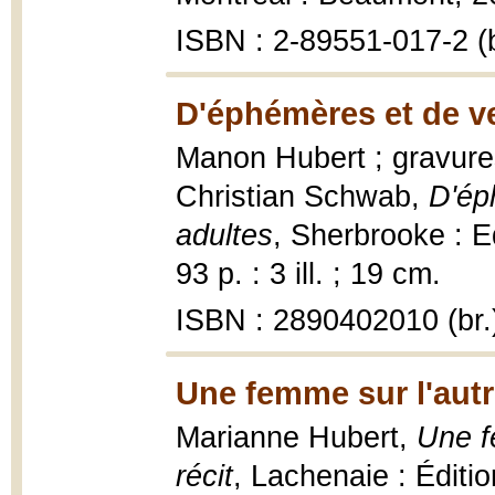
ISBN : 2-89551-017-2 (b
D'éphémères et de ve
Manon Hubert ; gravures
Christian Schwab,
D'ép
adultes
, Sherbrooke : E
93 p. : 3 ill. ; 19 cm.
ISBN : 2890402010 (br.
Une femme sur l'autr
Marianne Hubert,
Une fe
récit
, Lachenaie : Éditi