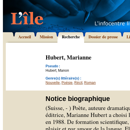
Accueil
Mission
Recherche
Dossier de presse
L
Hubert, Marianne
Pseudo :
Hubert, Manon
Genre(s) littéraire(s) :
Nouvelle
,
Poésie
,
Récit
,
Roman
Notice biographique
(Suisse, - ) Poète, auteure dramatiq
éditrice, Marianne Hubert a chois
en 1988. De formation scientifique, e
plaisir et par amour de la langue. E