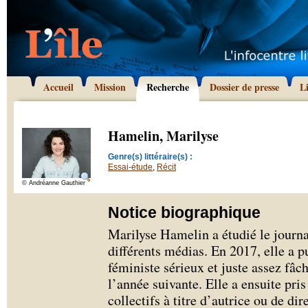
Accueil
Mission
Recherche
Dossier de presse
L
Hamelin, Marilyse
Genre(s) littéraire(s) :
Essai-étude
,
Récit
© Andréanne Gauthier
Notice biographique
Marilyse Hamelin a étudié le journa
différents médias. En 2017, elle a p
féministe sérieux et juste assez fâch
l’année suivante. Elle a ensuite pri
collectifs à titre d’autrice ou de dir