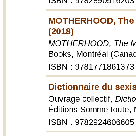
ISBN : 9782890916203
MOTHERHOOD, The Mo
(2018)
MOTHERHOOD, The Mothe
Books, Montréal (Canad
ISBN : 9781771861373
Dictionnaire du sexi
Ouvrage collectif,
Dicti
Éditions Somme toute, 
ISBN : 9782924606605