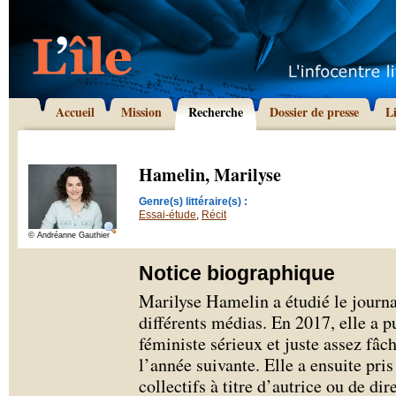
Accueil
Mission
Recherche
Dossier de presse
L
Hamelin, Marilyse
Genre(s) littéraire(s) :
Essai-étude
,
Récit
© Andréanne Gauthier
Notice biographique
Marilyse Hamelin a étudié le journa
différents médias. En 2017, elle a p
féministe sérieux et juste assez fâch
l’année suivante. Elle a ensuite pri
collectifs à titre d’autrice ou de dir