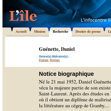
Accueil
Mission
Recherche
Dossier de presse
L
Guénette, Daniel
Genre(s) littéraire(s) :
Poésie
,
Roman
Notice biographique
Né le 21 mai 1952, Daniel Guénette 
vécu la majeure partie de son exist
Saint-Laurent. Après des études en l
où il obtient un diplôme de maîtrise 
la littérature au cégep de Granby.
...