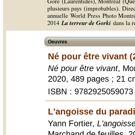
Gore (Laurentides), Montréal (Québ
plusieurs pays (improbables). Direc
annuelle World Press Photo Montréa
La terreur de Gorki
2014
dans la re
Oeuvres
Né pour être vivant (
Né pour être vivant
, Mo
2020, 489 pages ; 21 c
ISBN : 9782925059073
L'angoisse du paradi
Yann Fortier,
L'angoisse
Marchand de feuilles, 2