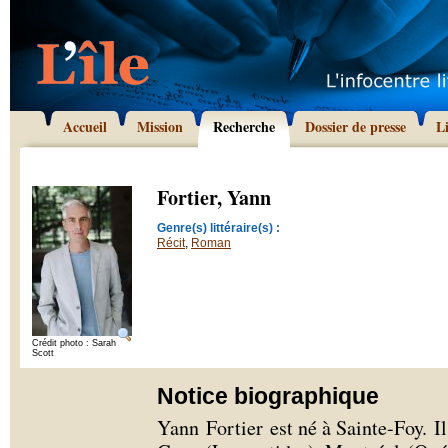
Accueil
Mission
Recherche
Dossier de presse
L
Fortier, Yann
Genre(s) littéraire(s) :
Récit
,
Roman
Crédit photo : Sarah
Scott
Notice biographique
Yann Fortier est né à Sainte-Foy. I