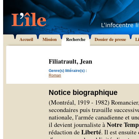
Accueil
Mission
Recherche
Dossier de presse
L
Filiatrault, Jean
Genre(s) littéraire(s) :
Roman
Notice biographique
(Montréal, 1919 - 1982) Romancier, 
secondaires puis travaille success
nationale, l'armée canadienne et un
Notre Temp
il devient journaliste à
Liberté
rédaction de
. Il est ensuite