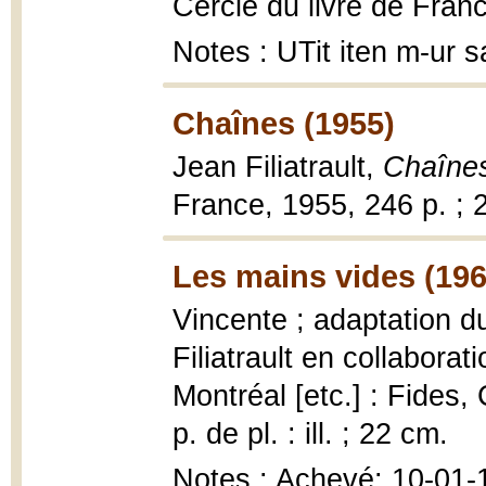
Cercle du livre de Franc
Notes : UTit iten m-ur
Chaînes (1955)
Jean Filiatrault,
Chaîne
France, 1955, 246 p. ; 
Les mains vides (196
Vincente ; adaptation d
Filiatrault en collabora
Montréal [etc.] : Fides,
p. de pl. : ill. ; 22 cm.
Notes : Achevé: 10-01-