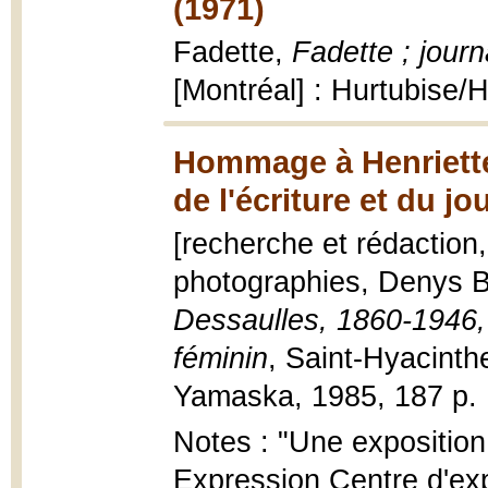
(1971)
Fadette,
Fadette ; jour
[Montréal] : Hurtubise/
Hommage à Henriette
de l'écriture et du j
[recherche et rédaction
photographies, Denys B
Dessaulles, 1860-1946, p
féminin
, Saint-Hyacinth
Yamaska, 1985, 187 p. : i
Notes : "Une exposition
Expression Centre d'exp