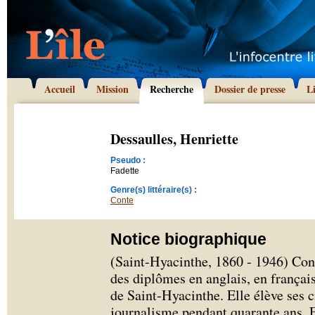
Accueil
Mission
Recherche
Dossier de presse
L
Dessaulles, Henriette
Pseudo :
Fadette
Genre(s) littéraire(s) :
Conte
Notice biographique
(Saint-Hyacinthe, 1860 - 1946) Con
des diplômes en anglais, en françai
de Saint-Hyacinthe. Elle élève ses c
journalisme pendant quarante ans. El