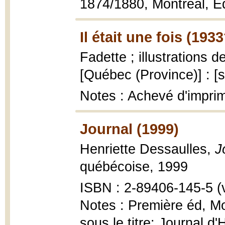
1874/1880, Montréal, É
Il était une fois (1933
Fadette ; illustrations
[Québec (Province)] : [s.
Notes : Achevé d'impri
Journal (1999)
Henriette Dessaulles,
J
québécoise, 1999
ISBN : 2-89406-145-5 (v
Notes : Première éd, M
sous le titre: Journal 