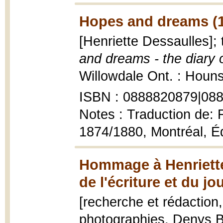
Hopes and dreams (
[Henriette Dessaulles]
and dreams - the diary 
Willowdale Ont. : Hounsl
ISBN : 0888820879|08
Notes : Traduction de: 
1874/1880, Montréal, É
Hommage à Henriette
de l'écriture et du j
[recherche et rédaction
photographies, Denys B