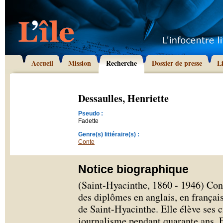
Accueil
Mission
Recherche
Dossier de presse
L
Dessaulles, Henriette
Pseudo :
Fadette
Genre(s) littéraire(s) :
Conte
Notice biographique
(Saint-Hyacinthe, 1860 - 1946) Con
des diplômes en anglais, en françai
de Saint-Hyacinthe. Elle élève ses c
journalisme pendant quarante ans. El