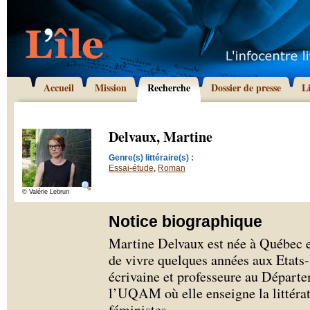
Accueil
Mission
Recherche
Dossier de presse
L
Delvaux, Martine
Genre(s) littéraire(s) :
Essai-étude
,
Roman
© Valérie Lebrun
Notice biographique
Martine Delvaux est née à Québec e
de vivre quelques années aux Etats-
écrivaine et professeure au Départe
l’UQAM où elle enseigne la littérat
féministes.
...