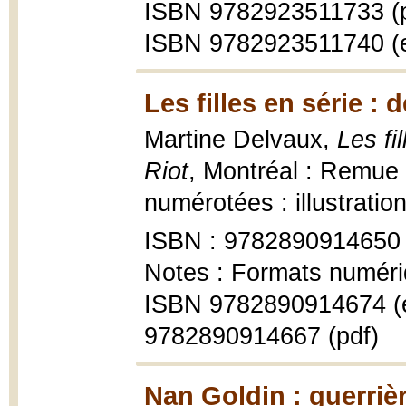
ISBN 9782923511733 (p
ISBN 9782923511740 (
Les filles en série :
Martine Delvaux,
Les fi
Riot
, Montréal : Remue
numérotées : illustratio
ISBN : 9782890914650
Notes : Formats numéri
ISBN 9782890914674 (
9782890914667 (pdf)
Nan Goldin : guerriè