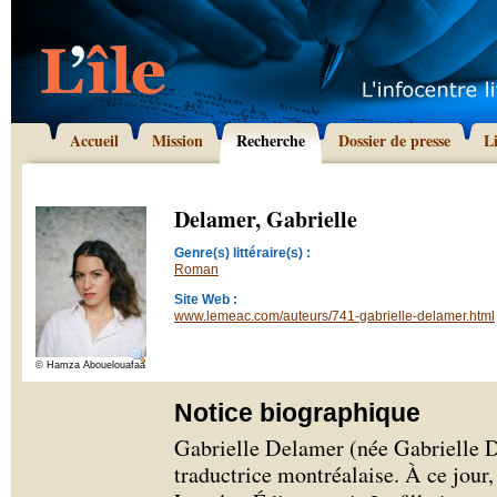
Accueil
Mission
Recherche
Dossier de presse
L
Delamer, Gabrielle
Genre(s) littéraire(s) :
Roman
Site Web :
www.lemeac.com/auteurs/741-gabrielle-delamer.html
© Hamza Abouelouafaa
Notice biographique
Gabrielle Delamer (née Gabrielle D
traductrice montréalaise. À ce jour,