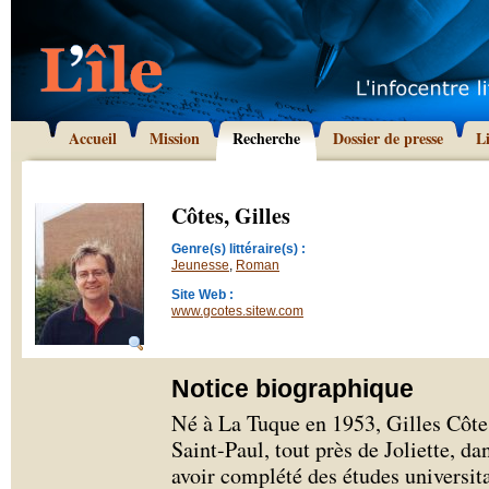
Accueil
Mission
Recherche
Dossier de presse
L
Côtes, Gilles
Genre(s) littéraire(s) :
Jeunesse
,
Roman
Site Web :
www.gcotes.sitew.com
Notice biographique
Né à La Tuque en 1953, Gilles Côtes
Saint-Paul, tout près de Joliette, d
avoir complété des études universita