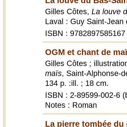
La louve du Bas-Sain
Gilles Côtes,
La louve d
Laval : Guy Saint-Jean 
ISBN : 9782897585167
OGM et chant de maï
Gilles Côtes ; illustrat
maïs
, Saint-Alphonse-d
134 p. :ill. ; 18 cm.
ISBN : 2-89599-002-6 (b
Notes : Roman
La pierre tombée du c