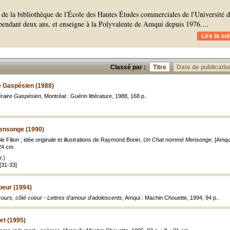
e de la bibliothèque de l'École des Hautes Études commerciales de l'Université 
pendant deux ans, et enseigne à la Polyvalente de Amqui depuis 1976.
...
Lire la sui
Classé par :
Titre
Date de publicatio
e Gaspésien (1988)
éraire Gaspésien
, Montréal : Guérin littérature, 1988, 168 p..
nsonge (1990)
e Filion ; idée originale et illustrations de Raymond Bonin,
Un Chat nommé Mensonge
, [Amqui
 24 cm.
.)
 [31-33]
oeur (1994)
ours, côté coeur - Lettres d'amour d'adolescents
, Amqui : Machin Chouette, 1994, 94 p..
rt (1995)