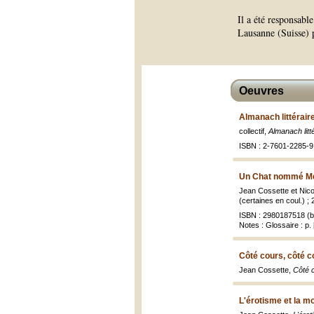
Il a été responsabl
Lausanne (Suisse) 
Oeuvres
Almanach littérair
collectif,
Almanach litt
ISBN : 2-7601-2285-9
Un Chat nommé Me
Jean Cossette et Nicol
(certaines en coul.) ;
ISBN : 2980187518 (br
Notes : Glossaire : p.
Côté cours, côté c
Jean Cossette,
Côté c
L'érotisme et la mo