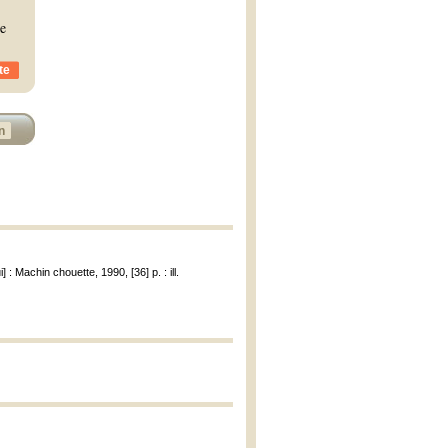
de
te
n
] : Machin chouette, 1990, [36] p. : ill.