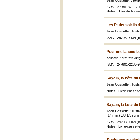
Jean Cossette,
L'érot
ISBN : 2-9801875-6-9 
Notes : Titre de la co
Les Petits soleils d
Jean Cossette ; illus
ISBN : 2920307134 (br
Pour une langue be
collectif,
Pour une lan
ISBN : 2-7601-2285-9
Sayam, la bête du 
Jean Cossette ; illus
Notes : Livre-cassett
Sayam, la bête du 
Jean Cossette ; illus
(14 min.) :33 1/3 r /mi
ISBN : 2920307169 (b
Notes : Livre-cassett