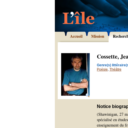
Accueil
Mission
Recherc
Cossette, Je
Genre(s) littéraire(s
Poésie
,
Théâtre
Notice biogra
(Shawinigan, 27 ma
spécialisé en études
enseignement du fr