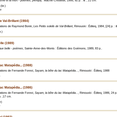
isme et la mort - poèmes
, [Amqui] : Machin Chouette, 1995, 92 p. : ill. ; 21 cm.
(br.)
uv
e Val-Brillant (1984)
trations de Raymond Bonin,
Les Petits soleils de Val-Brillant
, Rimouski : Éditeq, 1984, [24] p. : i
.)
lle (1989)
gue belle - poèmes
, Sainte-Anne-des-Monts : Éditions des Goémons, 1989, 83 p..
lac Matapédia... (1988)
trations de Fernande Forest,
Sayam, la bête du lac Matapédia...
, Rimouski : Éditeq, 1988
e
lac Matapédia... (1986)
trations de Fernande Forest,
Sayam, la bête du lac Matapédia...
, Rimouski : Éditeq, 1986, 24 p.
n. ;17 cm.
r)
e