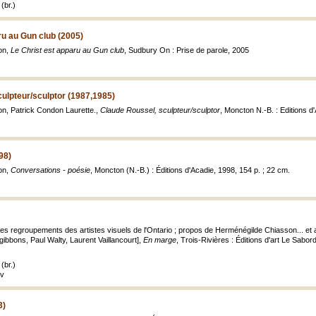
(br.)
ru au Gun club (2005)
on,
Le Christ est apparu au Gun club
, Sudbury On : Prise de parole, 2005
ulpteur/sculptor (1987,1985)
n, Patrick Condon Laurette.,
Claude Roussel, sculpteur/sculptor
, Moncton N.-B. : Editions d'
98)
on,
Conversations - poésie
, Moncton (N.-B.) : Éditions d'Acadie, 1998, 154 p. ; 22 cm.
s regroupements des artistes visuels de l'Ontario ; propos de Herménégilde Chiasson... et al. 
zgibbons, Paul Walty, Laurent Vaillancourt],
En marge
, Trois-Rivières : Éditions d'art Le Sabord,
(br.)
uv
3)