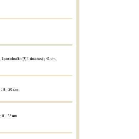
1 portefeuille ([8] f. doubles) ; 41 cm.
 ill. ; 20 cm.
ill. ; 22 cm.