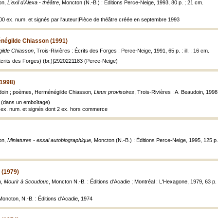
on,
L'exil d'Alexa - théâtre
, Moncton (N.-B.) : Éditions Perce-Neige, 1993, 80 p. ; 21 cm.
100 ex. num. et signés par l'auteur|Pièce de théâtre créée en septembre 1993
négilde Chiasson (1991)
ilde Chiasson
, Trois-Rivières : Écrits des Forges : Perce-Neige, 1991, 65 p. : ill. ; 16 cm.
crits des Forges) (br.)|2920221183 (Perce-Neige)
(1998)
doin ; poèmes, Herménégilde Chiasson,
Lieux provisoires
, Trois-Rivières : A. Beaudoin, 1998, 
 (dans un emboîtage)
 6 ex. num. et signés dont 2 ex. hors commerce
on,
Miniatures - essai autobiographique
, Moncton (N.-B.) : Éditions Perce-Neige, 1995, 125 p. :
 (1979)
n,
Mourir à Scoudouc
, Moncton N.-B. : Éditions d'Acadie ; Montréal : L'Hexagone, 1979, 63 p. : 
 Moncton, N.-B. : Éditions d'Acadie, 1974