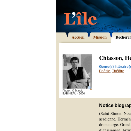
Accueil
Mission
Recherc
Chiasson, H
Genre(s) littéraire(s
Poésie
,
Théâtre
Photo : © Marcia
BABINEAU - 2000
Notice biogra
(Saint-Simon, Nouv
acadienne, Herménég
dramaturge. Grand 
d’enseignant. Artist