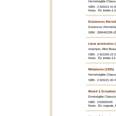
Herménégilde Chiass
ISBN : 2-920221-41-8
Notes : Éd. limitée à 
Existences /Hermé
Existences /Herménég
ISBN : 2890462285 (É
Lieux provisoires 
estampes, Aline Beau
ISBN : 2-921635-23-2
Notes : Éd. limitée à
Miniatures (1995)
Herménégilde Chiass
ISBN : 2-920221-40-X
Mourir à Scoudouc
Erménégilde Chiasso
ISBN : 2760000435
Notes : Éd. originale,