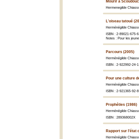
Mourir à Scoudouc
Hermenegilde Chiass
L'oiseau tatoué (2
Herménégilde Chiasson
ISBN : 2-89021-675-6
Notes : Pour les jeun
Parcours (2005)
Herménégilde Chiass
ISBN : 2-922992-24-1 
Pour une culture de
Herménégilde Chiasson
ISBN : 2-921365-92-8
Prophéties (1986)
Herménégilde Chiass
ISBN : 289368002X
Rapport sur l'état 
Herménégilde Chiass