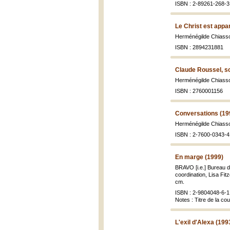
ISBN : 2-89261-268-3 
Le Christ est appa
Herménégilde Chiass
ISBN : 2894231881
Claude Roussel, sc
Herménégilde Chiasso
ISBN : 2760001156
Conversations (19
Herménégilde Chiass
ISBN : 2-7600-0343-4
En marge (1999)
BRAVO [i.e.] Bureau de
coordination, Lisa Fit
cm.
ISBN : 2-9804048-6-1 
Notes : Titre de la co
L'exil d'Alexa (199