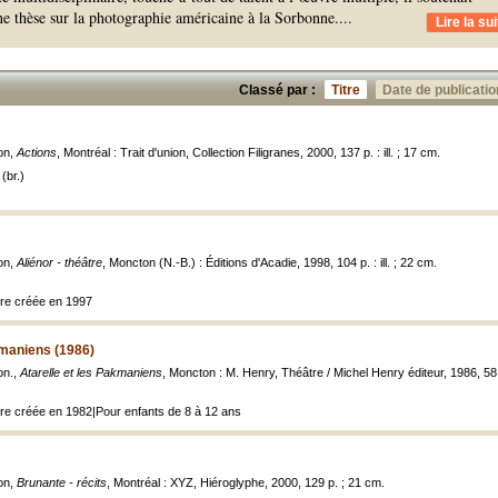
ne thèse sur la photographie américaine à la Sorbonne.
...
Lire la sui
Classé par :
Titre
Date de publicatio
on,
Actions
, Montréal : Trait d'union, Collection Filigranes, 2000, 137 p. : ill. ; 17 cm.
(br.)
on,
Aliénor - théâtre
, Moncton (N.-B.) : Éditions d'Acadie, 1998, 104 p. : ill. ; 22 cm.
tre créée en 1997
kmaniens (1986)
on.,
Atarelle et les Pakmaniens
, Moncton : M. Henry, Théâtre / Michel Henry éditeur, 1986, 58 
tre créée en 1982|Pour enfants de 8 à 12 ans
on,
Brunante - récits
, Montréal : XYZ, Hiéroglyphe, 2000, 129 p. ; 21 cm.