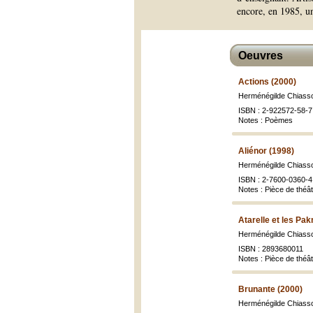
encore, en 1985, u
Oeuvres
Actions (2000)
Herménégilde Chiass
ISBN : 2-922572-58-7 
Notes : Poèmes
Aliénor (1998)
Herménégilde Chiass
ISBN : 2-7600-0360-4
Notes : Pièce de théâ
Atarelle et les Pa
Herménégilde Chiass
ISBN : 2893680011
Notes : Pièce de théâ
Brunante (2000)
Herménégilde Chiass