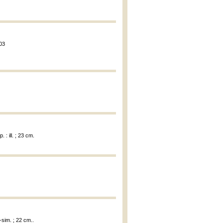
003
 : ill. ; 23 cm.
c-sim. ; 22 cm..