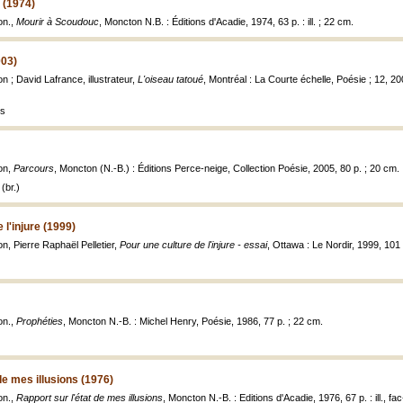
 (1974)
on.,
Mourir à Scoudouc
, Moncton N.B. : Éditions d'Acadie, 1974, 63 p. : ill. ; 22 cm.
003)
 ; David Lafrance, illustrateur,
L'oiseau tatoué
, Montréal : La Courte échelle, Poésie ; 12, 2
es
on,
Parcours
, Moncton (N.-B.) : Éditions Perce-neige, Collection Poésie, 2005, 80 p. ; 20 cm.
(br.)
 l'injure (1999)
, Pierre Raphaël Pelletier,
Pour une culture de l'injure - essai
, Ottawa : Le Nordir, 1999, 101 p.
on.,
Prophéties
, Moncton N.-B. : Michel Henry, Poésie, 1986, 77 p. ; 22 cm.
de mes illusions (1976)
on.,
Rapport sur l'état de mes illusions
, Moncton N.-B. : Editions d'Acadie, 1976, 67 p. : ill., fa