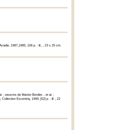
Acadie, 1987,1985, 106 p. : ill., ; 23 x 25 cm.
; oeuvres de Marion Bordier... et al. ;
 Collection Excentriq, 1999, [52] p. : ill. ; 22