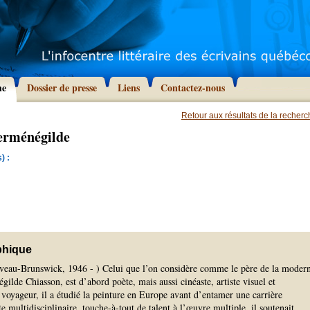
he
Dossier de presse
Liens
Contactez-nous
Retour aux résultats de la recher
erménégilde
) :
phique
eau-Brunswick, 1946 - ) Celui que l’on considère comme le père de la modern
ilde Chiasson, est d’abord poète, mais aussi cinéaste, artiste visuel et
voyageur, il a étudié la peinture en Europe avant d’entamer une carrière
e multidisciplinaire, touche-à-tout de talent à l’œuvre multiple, il soutenait