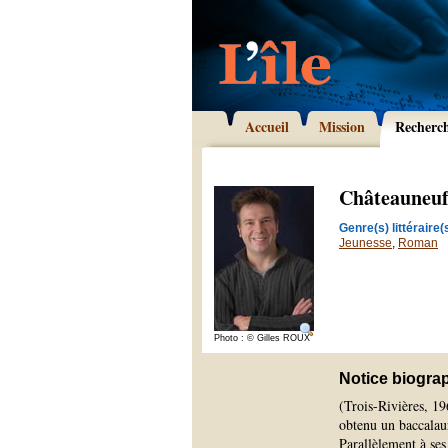
Accueil
Mission
Recherc
Châteauneuf
Genre(s) littéraire(s
Jeunesse
,
Roman
Photo : © Gilles ROUX
Notice biogra
(Trois-Rivières, 19
obtenu un baccalaur
Parallèlement à ses