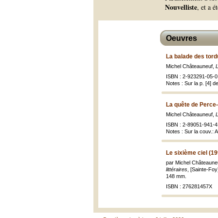
Nouvelliste
, et a 
Oeuvres
La balade des tord
Michel Châteauneuf,
ISBN : 2-923291-05-0 
Notes : Sur la p. [4] 
La quête de Perce
Michel Châteauneuf,
ISBN : 2-89051-941-4 
Notes : Sur la couv.: 
Le sixième ciel (1
par Michel Châteaune
littéraires
, [Sainte-Foy
148 mm.
ISBN : 276281457X