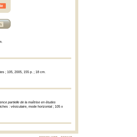
te
n
m.
tes ; 105, 2005, 155 p. ; 18 cm.
nce partielle de la maîtrise en études
ches : vésiculaire, mode horizontal ; 105 x