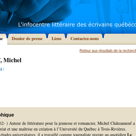
he
Dossier de presse
Liens
Contactez-nous
Retour aux résultats de la recher
, Michel
) :
phique
62- ) Auteur de littérature pour la jeunesse et romancier, Michel Châteauneuf a
éat et une maîtrise en création à l’Université du Québec à Trois-Rivières.
Le
 études universitaires, il a travaillé comme journaliste pigiste au quotidien