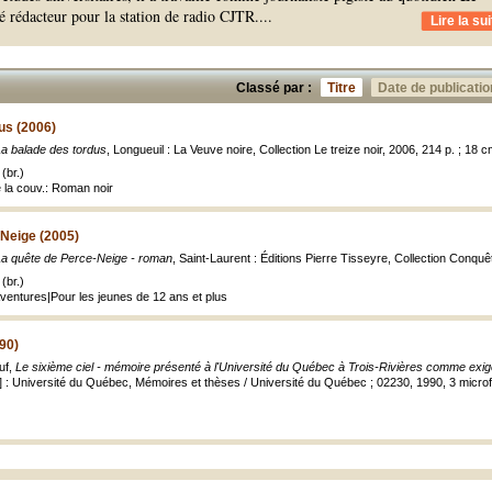
été rédacteur pour la station de radio CJTR.
...
Lire la sui
Classé par :
Titre
Date de publicatio
us (2006)
La balade des tordus
, Longueuil : La Veuve noire, Collection Le treize noir, 2006, 214 p. ; 18 c
(br.)
de la couv.: Roman noir
-Neige (2005)
La quête de Perce-Neige - roman
, Saint-Laurent : Éditions Pierre Tisseyre, Collection Conquê
(br.)
Aventures|Pour les jeunes de 12 ans et plus
990)
uf,
Le sixième ciel - mémoire présenté à l'Université du Québec à Trois-Rivières comme exige
] : Université du Québec, Mémoires et thèses / Université du Québec ; 02230, 1990, 3 microfi