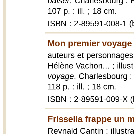
baiser
, Charlesbourg : É
107 p. : ill. ; 18 cm.
ISBN : 2-89591-008-1 (b
Mon premier voyage 
auteurs et personnages,
Hélène Vachon... ; illu
voyage
, Charlesbourg : 
118 p. : ill. ; 18 cm.
ISBN : 2-89591-009-X (b
Frissella frappe un 
Reynald Cantin ; illustr