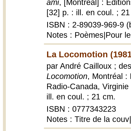
ami
, [Montréal] : Éditio
[32] p. : ill. en coul. ; 2
ISBN : 2-89039-969-9 (b
Notes : Poèmes|Pour le
La Locomotion (1981
par André Cailloux ; d
Locomotion
, Montréal :
Radio-Canada, Virginie 
ill. en coul. ; 21 cm.
ISBN : 0777343223
Notes : Titre de la cou