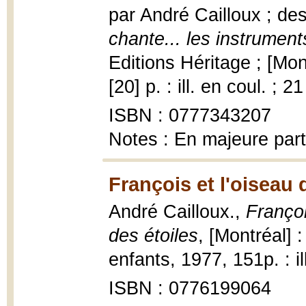
par André Cailloux ; d
chante... les instrumen
Editions Héritage ; [Mo
[20] p. : ill. en coul. ; 2
ISBN : 0777343207
Notes : En majeure part
François et l'oiseau 
André Cailloux.,
Françoi
des étoiles
, [Montréal] 
enfants, 1977, 151p. : il
ISBN : 0776199064