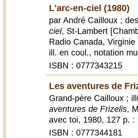
L'arc-en-ciel (1980)
par André Cailloux ; d
ciel
, St-Lambert [Chambl
Radio Canada, Virginie c
ill. en coul., notation m
ISBN : 0777343215
Les aventures de Friz
Grand-père Cailloux ; il
aventures de Frizelis
, M
avec toi, 1980, 127 p. : i
ISBN : 0777344181