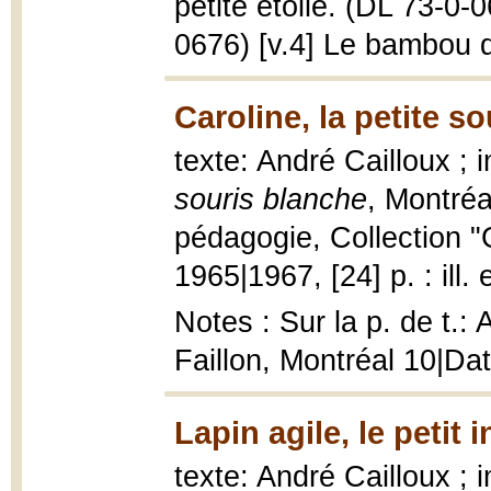
petite étoile. (DL 73-0-0
0676) [v.4] Le bambou q
Caroline, la petite s
texte: André Cailloux ;
souris blanche
, Montréa
pédagogie, Collection "
1965|1967, [24] p. : ill.
Notes : Sur la p. de t.:
Faillon, Montréal 10|Da
Lapin agile, le petit 
texte: André Cailloux ;