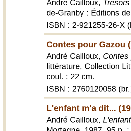
André Cailloux,
Trésors 
de-Granby : Éditions de
ISBN : 2-921255-26-X (b
Contes pour Gazou (
André Cailloux,
Contes
littérature, Collection Li
coul. ; 22 cm.
ISBN : 2760120058 (br.
L'enfant m'a dit... (1
André Cailloux,
L'enfant
Mortagne, 1987, 95 p. ;