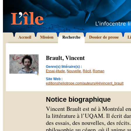
Accueil
Mission
Recherche
Dossier de presse
L
Brault, Vincent
Genre(s) littéraire(s) :
Essai-étude
,
Nouvelle
,
Récit
,
Roman
Site Web :
editionsheliotrope.com/auteurs/44/vincent_brault
Notice biographique
Vincent Brault est né à Montréal en 
la littérature à l’UQAM. Il écrit dan
des essais, des nouvelles, des récits
philosophie au cégep, où il anime au