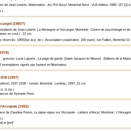
des de Jean Letarte,
Maternative : les Pré-Ancyl
, Montréal-Nord : VLB éditeur, 1980, 157,[1] p. :
.)
scargot (1965?)
lustrations de Jean Letarte,
La Montagne et l'escargot
, Montréal : Centre de psychologie et de
taines en coul.) ; 22 cm.
s réservés: 1965|Sur la p. de t.: Association coopérative. 260 ouest, rue Faillon, Montréal 10
(1978)
 ; gravure, Lucie Laporte.,
La page de garde
, [Saint-Jacques-le-Mineur] : Editions de la Maiso
7 exemplaires signés par l'auteur et l'illustrateur.
1938 (1997)
afrost, 1937-1938 - roman
, Montréal : Leméac, 1997, 22 cm.
t. 1) (br.)
nfances de Sylvanie Penn
 l'Acropole (1992)
face de Claudine Potvin,
Le pique-nique sur l'Acropole - cahiers d'Ancyl
, Montréal : L'Hexagone
.)
] et [psi]"