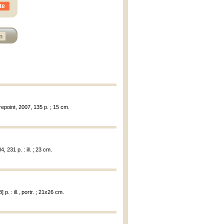
te
n
repoint, 2007, 135 p. ; 15 cm.
, 231 p. : ill. ; 23 cm.
p. : ill., portr. ; 21x26 cm.