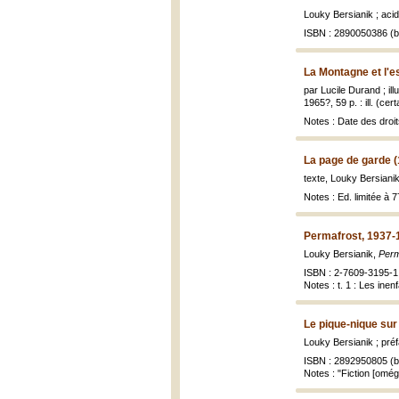
Louky Bersianik ; aci
ISBN : 2890050386 (br
La Montagne et l'e
par Lucile Durand ; il
1965?, 59 p. : ill. (cer
Notes : Date des droit
La page de garde 
texte, Louky Bersianik
Notes : Ed. limitée à 7
Permafrost, 1937-
Louky Bersianik,
Perm
ISBN : 2-7609-3195-1 (
Notes : t. 1 : Les ine
Le pique-nique sur
Louky Bersianik ; pré
ISBN : 2892950805 (br
Notes : "Fiction [oméga