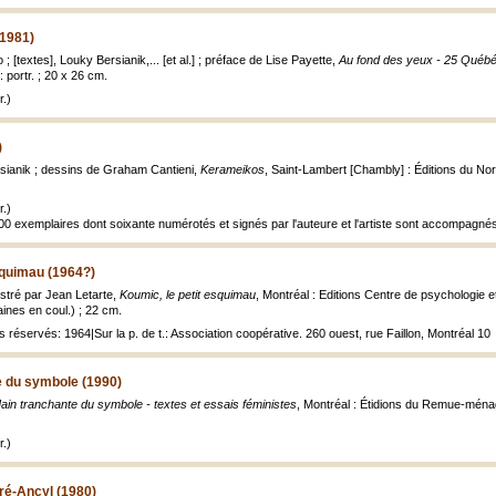
(1981)
 [textes], Louky Bersianik,... [et al.] ; préface de Lise Payette,
Au fond des yeux - 25 Québé
 portr. ; 20 x 26 cm.
.)
)
ianik ; dessins de Graham Cantieni,
Kerameikos
, Saint-Lambert [Chambly] : Éditions du Noro
.)
500 exemplaires dont soixante numérotés et signés par l'auteure et l'artiste sont accompagnés
squimau (1964?)
lustré par Jean Letarte,
Koumic, le petit esquimau
, Montréal : Editions Centre de psychologie 
taines en coul.) ; 22 cm.
s réservés: 1964|Sur la p. de t.: Association coopérative. 260 ouest, rue Faillon, Montréal 10
e du symbole (1990)
ain tranchante du symbole - textes et essais féministes
, Montréal : Étidions du Remue-ménage
.)
Pré-Ancyl (1980)