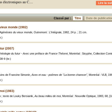
s électroniques au C.
...
Lire la sui
Classé par :
Titre
Date de publicatio
vieux monde (1982)
Agénésies du vieux monde
, Outremont : L'Intégrale, 1982, 24 p. ; 21 cm.
.)
tur (2007)
chéologie du futur - Avec une préface de France Théoret
, Montréal : Sisyphe, Collection Cont
8-9 (br.)
sins de Francine Simonin,
Axes et eau - poèmes de "La bonne chanson"
, Montréal : VLB, 1984
.)
moi (1983)
 ; texte de Louky Bersianik,
Au beau milieu de moi
, Montréal : Nouvelle Optique, 1983, 68, [18] 
.)