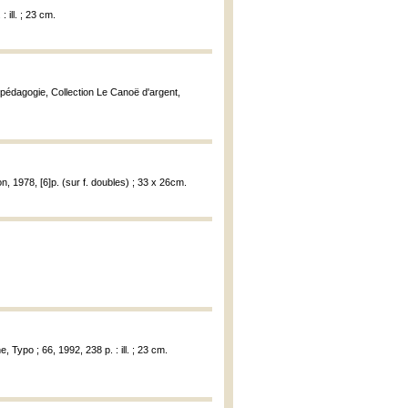
 ill. ; 23 cm.
 pédagogie, Collection Le Canoë d'argent,
n, 1978, [6]p. (sur f. doubles) ; 33 x 26cm.
, Typo ; 66, 1992, 238 p. : ill. ; 23 cm.