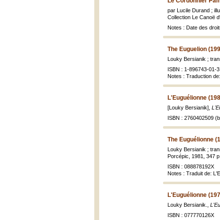
Le Cordonnier Pamp
par Lucile Durand ; il
Collection Le Canoë d'a
Notes : Date des droit
The Euguelion (19
Louky Bersianik ; tra
ISBN : 1-896743-01-3 
Notes : Traduction d
L'Euguélionne (19
[Louky Bersianik],
L'E
ISBN : 2760402509 (br
The Euguélionne (
Louky Bersianik ; tra
Porcépic, 1981, 347 p
ISBN : 088878192X
Notes : Traduit de: L'
L'Euguélionne (19
Louky Bersianik.,
L'Eu
ISBN : 077770126X