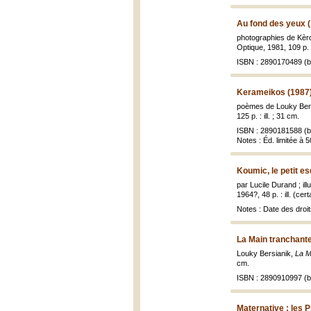
Au fond des yeux 
photographies de Kèro ;
Optique, 1981, 109 p. :
ISBN : 2890170489 (br
Kerameikos (1987
poèmes de Louky Bers
125 p. : ill. ; 31 cm.
ISBN : 2890181588 (br
Notes : Éd. limitée à 
Koumic, le petit e
par Lucile Durand ; il
1964?, 48 p. : ill. (cer
Notes : Date des droit
La Main tranchant
Louky Bersianik,
La M
cm.
ISBN : 2890910997 (br
Maternative : les 