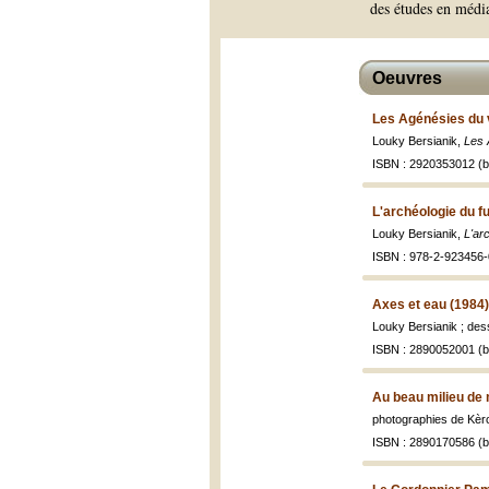
des études en média
Oeuvres
Les Agénésies du 
Louky Bersianik,
Les 
ISBN : 2920353012 (br
L'archéologie du fu
Louky Bersianik,
L'ar
ISBN : 978-2-923456-0
Axes et eau (1984)
Louky Bersianik ; des
ISBN : 2890052001 (br
Au beau milieu de 
photographies de Kèro
ISBN : 2890170586 (br