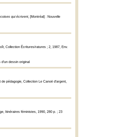
coises qui écrivent
, [Montréal] : Nouvelle
ît, Collection Écritures/ratures ; 2, 1987, Env.
 d'un dessin original
et de pédagogie, Collection Le Canoë d'argent,
, Itinéraires féministes, 1990, 280 p. ; 23