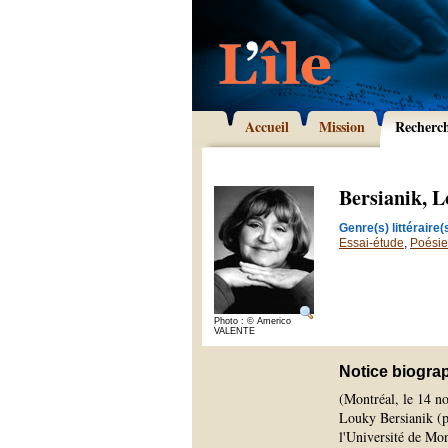
Accueil
Mission
Recherc
Bersianik, 
Genre(s) littéraire(s
Essai-étude
,
Poésie
Photo : © Americo
VALENTE
Notice biogra
(Montréal, le 14 n
Louky Bersianik (p
l'Université de Mon