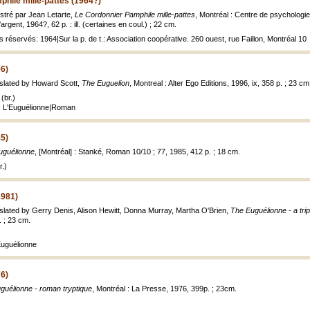
hile mille-pattes (1964?)
lustré par Jean Letarte,
Le Cordonnier Pamphile mille-pattes
, Montréal : Centre de psychologi
rgent, 1964?, 62 p. : ill. (certaines en coul.) ; 22 cm.
s réservés: 1964|Sur la p. de t.: Association coopérative. 260 ouest, rue Faillon, Montréal 10
96)
nslated by Howard Scott,
The Euguelion
, Montreal : Alter Ego Editions, 1996, ix, 358 p. ; 23 cm
(br.)
e: L'Euguélionne|Roman
85)
uguélionne
, [Montréal] : Stanké, Roman 10/10 ; 77, 1985, 412 p. ; 18 cm.
.)
1981)
nslated by Gerry Denis, Alison Hewitt, Donna Murray, Martha O'Brien,
The Euguélionne - a tri
. ; 23 cm.
Euguélionne
76)
guélionne - roman tryptique
, Montréal : La Presse, 1976, 399p. ; 23cm.