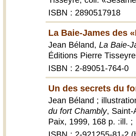
Tisseyre, coll. «Sésame
ISBN : 2890517918
La Baie-James des «P
Jean Béland,
La Baie-J
Éditions Pierre Tisseyre
ISBN : 2-89051-764-0
Un des secrets du fo
Jean Béland ; illustrati
du fort Chambly
, Saint
Paix, 1999, 168 p. :ill. 
ISBN : 2-921255-81-2 (b