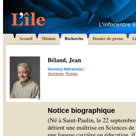
Accueil
Mission
Recherche
Dossier de presse
L
Béland, Jean
Genre(s) littéraire(s) :
Jeunesse
,
Roman
Notice biographique
(Né à Saint-Paulin, le 22 septembr
détient une maîtrise en Sciences de
une longue carrière en éducation, il