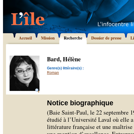
Accueil
Mission
Recherche
Dossier de presse
L
Bard, Hélène
Genre(s) littéraire(s) :
Roman
Notice biographique
(Baie Saint-Paul, le 22 septembre 
étudié à l’Université Laval où elle 
littérature française et une maîtrise 
une mention d’excellence. Entrepren