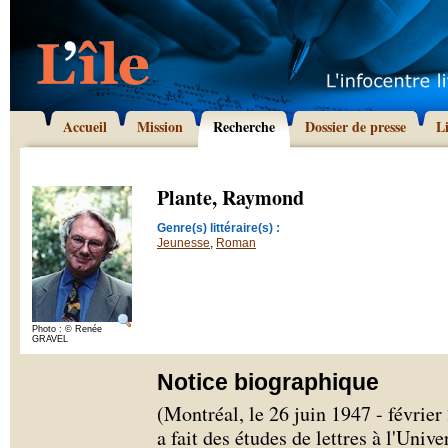
Accueil
Mission
Recherche
Dossier de presse
L
Plante, Raymond
Genre(s) littéraire(s) :
Jeunesse
,
Roman
Photo : © Renée
GRAVEL
Notice biographique
(Montréal, le 26 juin 1947 - févri
a fait des études de lettres à l'Univ