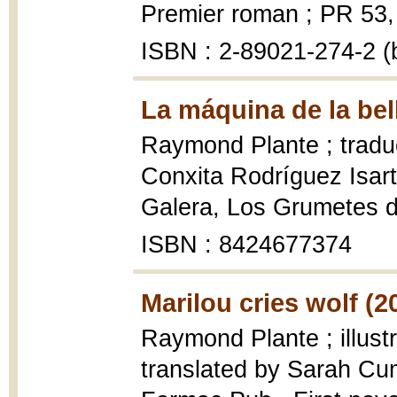
Premier roman ; PR 53, 1
ISBN : 2-89021-274-2 (b
La máquina de la bel
Raymond Plante ; traducc
Conxita Rodríguez Isart
Galera, Los Grumetes de 
ISBN : 8424677374
Marilou cries wolf (2
Raymond Plante ; illust
translated by Sarah C