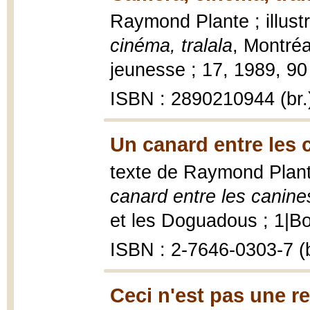
Raymond Plante ; illus
cinéma, tralala
, Montréa
jeunesse ; 17, 1989, 90 p
ISBN : 2890210944 (br.
Un canard entre les 
texte de Raymond Plante
canard entre les canine
et les Doguadous ; 1|Bor
ISBN : 2-7646-0303-7 (b
Ceci n'est pas une rev