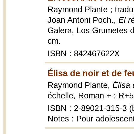
Raymond Plante ; traducc
Joan Antoni Poch.,
El r
Galera, Los Grumetes de 
cm.
ISBN : 842467622X
Élisa de noir et de fe
Raymond Plante,
Élisa 
échelle, Roman + ; R+50
ISBN : 2-89021-315-3 (b
Notes : Pour adolescen