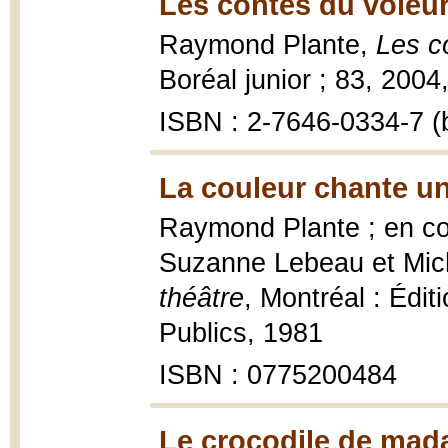
Les contes du voleur
Raymond Plante,
Les c
Boréal junior ; 83, 2004, 
ISBN : 2-7646-0334-7 (b
La couleur chante un
Raymond Plante ; en co
Suzanne Lebeau et Mich
théâtre
, Montréal : Édi
Publics, 1981
ISBN : 0775200484
Le crocodile de mad