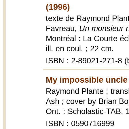
(1996)
texte de Raymond Plante
Favreau,
Un monsieur n
Montréal : La Courte éche
ill. en coul. ; 22 cm.
ISBN : 2-89021-271-8 (b
My impossible uncle
Raymond Plante ; trans
Ash ; cover by Brian B
Ont. : Scholastic-TAB, 
ISBN : 0590716999