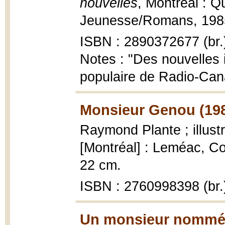
nouvelles
, Montréal : 
Jeunesse/Romans, 1985, 
ISBN : 2890372677 (br.
Notes : "Des nouvelles 
populaire de Radio-Can
Monsieur Genou (19
Raymond Plante ; illust
[Montréal] : Leméac, Coll
22 cm.
ISBN : 2760998398 (br.
Un monsieur nommé P