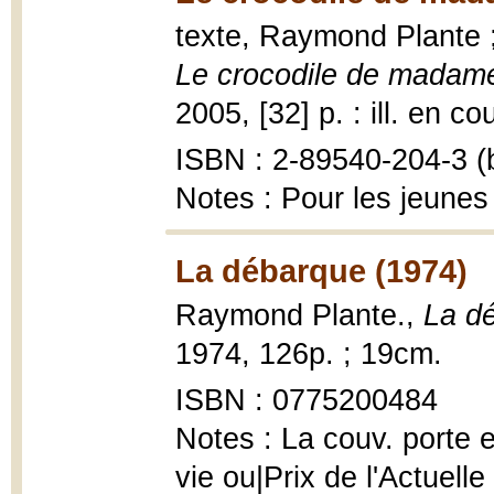
texte, Raymond Plante ;
Le crocodile de madam
2005, [32] p. : ill. en co
ISBN : 2-89540-204-3 (b
Notes : Pour les jeunes
La débarque (1974)
Raymond Plante.,
La d
1974, 126p. ; 19cm.
ISBN : 0775200484
Notes : La couv. porte e
vie ou|Prix de l'Actuell