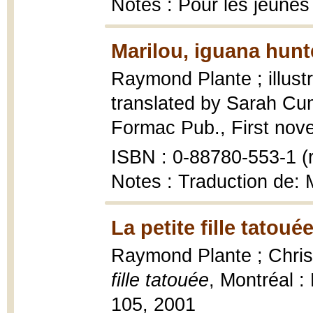
Notes : Pour les jeunes
Marilou, iguana hunt
Raymond Plante ; illust
translated by Sarah C
Formac Pub., First novels
ISBN : 0-88780-553-1 (r
Notes : Traduction de: M
La petite fille tatoué
Raymond Plante ; Christ
fille tatouée
, Montréal 
105, 2001