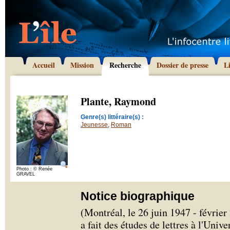
Accueil
Mission
Recherche
Dossier de presse
L
Plante, Raymond
Genre(s) littéraire(s) :
Jeunesse
,
Roman
Photo : © Renée
GRAVEL
Notice biographique
(Montréal, le 26 juin 1947 - févri
a fait des études de lettres à l'Univ