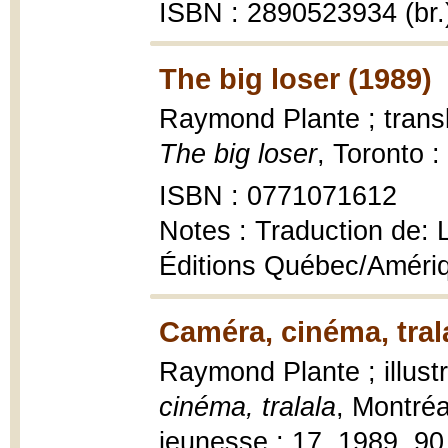
ISBN : 2890523934 (br.
The big loser (1989)
Raymond Plante ; trans
The big loser
, Toronto 
ISBN : 0771071612
Notes : Traduction de: L
Éditions Québec/Améri
Caméra, cinéma, tral
Raymond Plante ; illus
cinéma, tralala
, Montréa
jeunesse ; 17, 1989, 90 p