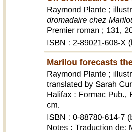
Raymond Plante ; illus
dromadaire chez Marilo
Premier roman ; 131, 200
ISBN : 2-89021-608-X (b
Marilou forecasts the
Raymond Plante ; illust
translated by Sarah C
Halifax : Formac Pub., Fi
cm.
ISBN : 0-88780-614-7 (b
Notes : Traduction de: M