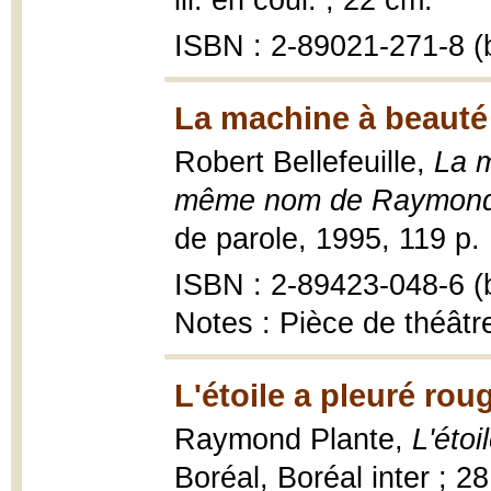
ill. en coul. ; 22 cm.
ISBN : 2-89021-271-8 (b
La machine à beauté
Robert Bellefeuille,
La 
même nom de Raymond P
de parole, 1995, 119 p. :
ISBN : 2-89423-048-6 (b
Notes : Pièce de théâtre
L'étoile a pleuré rou
Raymond Plante,
L'étoi
Boréal, Boréal inter ; 2