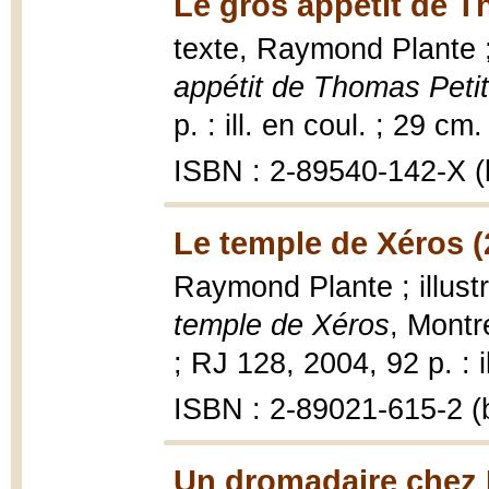
Le gros appétit de T
texte, Raymond Plante ; 
appétit de Thomas Petit
p. : ill. en coul. ; 29 cm.
ISBN : 2-89540-142-X (b
Le temple de Xéros (
Raymond Plante ; illust
temple de Xéros
, Montr
; RJ 128, 2004, 92 p. : i
ISBN : 2-89021-615-2 (b
Un dromadaire chez M