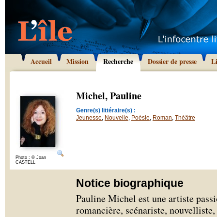
Accueil
Mission
Recherche
Dossier de presse
L
Michel, Pauline
Genre(s) littéraire(s) :
Jeunesse
,
Nouvelle
,
Poésie
,
Roman
,
Théâtre
Photo : © Joan
CASTELL
Notice biographique
Pauline Michel est une artiste passi
romancière, scénariste, nouvelliste,