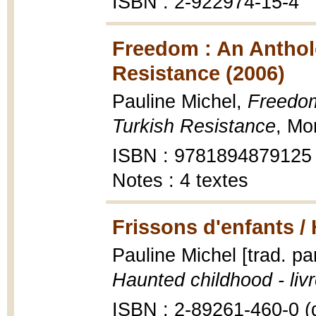
ISBN : 2-922974-15-4
Freedom : An Anthol
Resistance (2006)
Pauline Michel,
Freedom
Turkish Resistance
, Mo
ISBN : 9781894879125
Notes : 4 textes
Frissons d'enfants /
Pauline Michel [trad. p
Haunted childhood - livr
ISBN : 2-89261-460-0 (