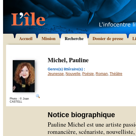
Accueil
Mission
Recherche
Dossier de presse
L
Michel, Pauline
Genre(s) littéraire(s) :
Jeunesse
,
Nouvelle
,
Poésie
,
Roman
,
Théâtre
Photo : © Joan
CASTELL
Notice biographique
Pauline Michel est une artiste passi
romancière, scénariste, nouvelliste,