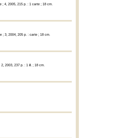
; 4, 2005, 215 p. : 1 carte ; 18 cm.
; 3, 2004, 205 p. : carte ; 18 cm.
 2003, 237 p. : 1 ill. ; 18 cm.