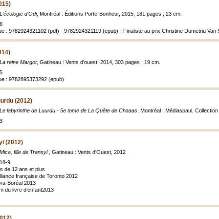
015)
L'écologie d'Odi
, Montréal : Éditions Porte-Bonheur, 2015, 181 pages ; 23 cm.
6
ue : 9782924321102 (pdf) - 9782924321119 (epub) - Finaliste au prix Christine Dumetriu Va
014)
La reine Margot
, Gatineau : Vents d'ouest, 2014, 303 pages ; 19 cm.
5
que : 9782895373292 (epub)
uurdu (2012)
Le labyrinthe de Luurdu - 5e tome de
La Quête de Chaaas
, Montréal : Médiaspaul, Collection 
3
yl (2012)
Mica, fille de Transyl
, Gatineau : Vents d'Ouest, 2012
18-9
s de 12 ans et plus
’Alliance française de Toronto 2012
rora-Boréal 2013
ium du livre d’enfant2013
2012)