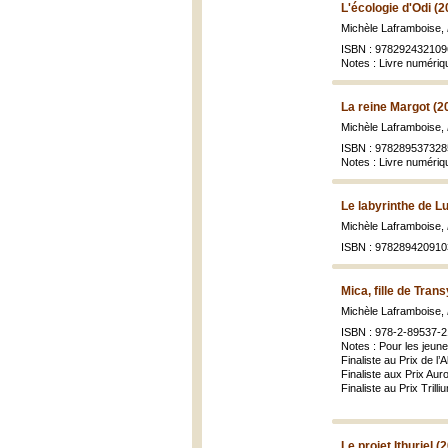
L'écologie d'Odi (2
Michèle Laframboise,
ISBN : 978292432109
Notes : Livre numériq
La reine Margot (2
Michèle Laframboise,
ISBN : 978289537328
Notes : Livre numéri
Le labyrinthe de L
Michèle Laframboise,
ISBN : 978289420910
Mica, fille de Trans
Michèle Laframboise,
ISBN : 978-2-89537-2
Notes : Pour les jeune
Finaliste au Prix de l
Finaliste aux Prix Au
Finaliste au Prix Trill
Le projet Ithuriel (