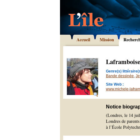
Accueil
Mission
Recherc
Laframboise
Genre(s) littéraire(s
Bande dessinée
,
Je
Site Web :
www.michele-lafra
Notice biogra
(Londres, le 14 jui
Londres de parents 
à l’École Polytech