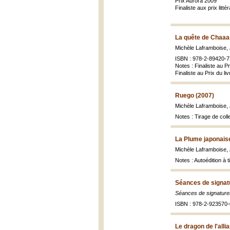
Prix Aurora 2009
Finaliste aux prix lit
La quête de Chaaa
Michèle Laframboise,
ISBN : 978-2-89420-72
Notes : Finaliste au 
Finaliste au Prix du li
Ruego (2007)
Michèle Laframboise,
Notes : Tirage de coll
La Plume japonais
Michèle Laframboise,
Notes : Autoédition à 
Séances de signat
Séances de signatures 
ISBN : 978-2-923570-
Le dragon de l'alli