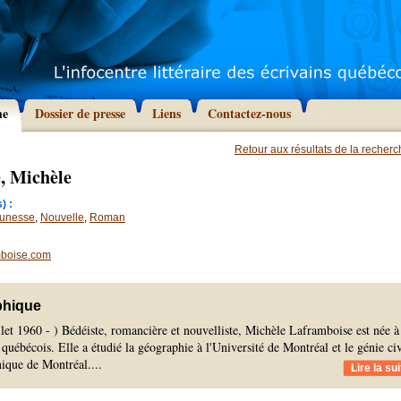
he
Dossier de presse
Liens
Contactez-nous
Retour aux résultats de la recher
, Michèle
) :
unesse
,
Nouvelle
,
Roman
mboise.com
phique
llet 1960 - ) Bédéiste, romancière et nouvelliste, Michèle Laframboise est née à
québécois. Elle a étudié la géographie à l'Université de Montréal et le génie civ
nique de Montréal.
...
Lire la sui