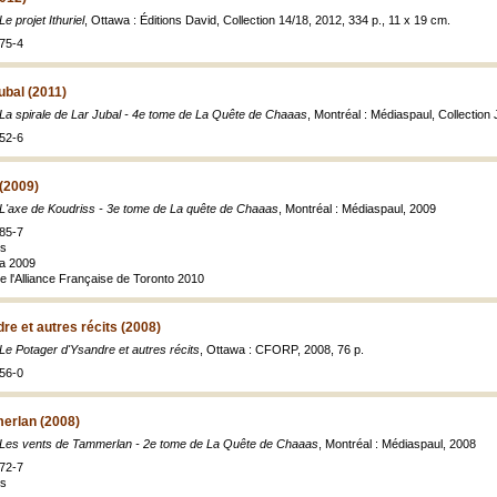
Le projet Ithuriel
, Ottawa : Éditions David, Collection 14/18, 2012, 334 p., 11 x 19 cm.
75-4
ubal (2011)
La spirale de Lar Jubal - 4e tome de
La Quête de Chaaas
, Montréal : Médiaspaul, Collection J
52-6
(2009)
L'axe de Koudriss - 3e tome de La quête de Chaaas
, Montréal : Médiaspaul, 2009
85-7
es
ra 2009
 de l'Alliance Française de Toronto 2010
re et autres récits (2008)
Le Potager d'Ysandre et autres récits
, Ottawa : CFORP, 2008, 76 p.
56-0
erlan (2008)
Les vents de Tammerlan - 2e tome de La Quête de Chaaas
, Montréal : Médiaspaul, 2008
72-7
es