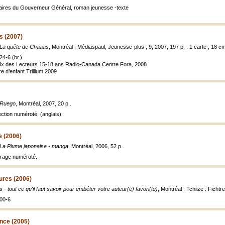
téraires du Gouverneur Général, roman jeunesse -texte
s (2007)
La quête de Chaaas
, Montréal : Médiaspaul, Jeunesse-plus ; 9, 2007, 197 p. : 1 carte ; 18 c
4-6 (br.)
Prix des Lecteurs 15-18 ans Radio-Canada Centre Fora, 2008
vre d’enfant Trillium 2009
Ruego
, Montréal, 2007, 20 p..
ection numéroté, (anglais).
e (2006)
La Plume japonaise - manga
, Montréal, 2006, 52 p..
tirage numéroté.
ures (2006)
- tout ce qu'il faut savoir pour embêter votre auteur(e) favori(te)
, Montréal : Tchiize : Fichtr
00-6
ance (2005)