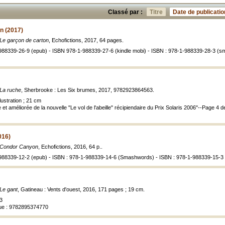
Classé par :
Titre
Date de publicatio
n (2017)
Le garçon de carton
, Echofictions, 2017, 64 pages.
-988339-26-9 (epub) - ISBN 978-1-988339-27-6 (kindle mobi) - ISBN : 978-1-988339-28-3 (
La ruche
, Sherbrooke : Les Six brumes, 2017, 9782923864563.
lustration ; 21 cm
 et améliorée de la nouvelle "Le vol de l'abeille" récipiendaire du Prix Solaris 2006"--Page 4 d
016)
Condor Canyon
, Echofictions, 2016, 64 p..
-988339-12-2 (epub) - ISBN : 978-1-988339-14-6 (Smashwords) - ISBN : 978-1-988339-15-3 
Le gant
, Gatineau : Vents d'ouest, 2016, 171 pages ; 19 cm.
3
que : 9782895374770