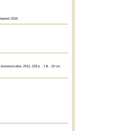
n Saanen 2016
Jeunesse-plus, 2012, 228 p. : 1 ill. ; 18 cm.