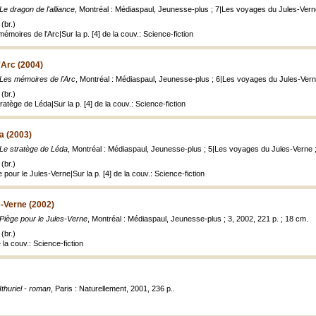
Le dragon de l'alliance
, Montréal : Médiaspaul, Jeunesse-plus ; 7|Les voyages du Jules-Verne 
(br.)
émoires de l'Arc|Sur la p. [4] de la couv.: Science-fiction
'Arc (2004)
Les mémoires de l'Arc
, Montréal : Médiaspaul, Jeunesse-plus ; 6|Les voyages du Jules-Verne 
(br.)
ratège de Léda|Sur la p. [4] de la couv.: Science-fiction
a (2003)
Le stratège de Léda
, Montréal : Médiaspaul, Jeunesse-plus ; 5|Les voyages du Jules-Verne ; 2,
(br.)
 pour le Jules-Verne|Sur la p. [4] de la couv.: Science-fiction
s-Verne (2002)
Piège pour le Jules-Verne
, Montréal : Médiaspaul, Jeunesse-plus ; 3, 2002, 221 p. ; 18 cm.
(br.)
e la couv.: Science-fiction
Ithuriel - roman
, Paris : Naturellement, 2001, 236 p..