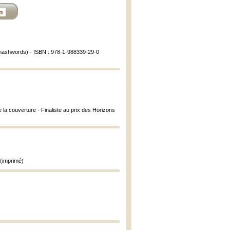
n
smashwords) - ISBN : 978-1-988339-29-0
e la couverture - Finaliste au prix des Horizons
(imprimé)