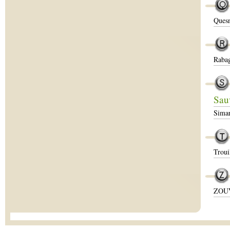
Quesn
Rabag
Sau
Sima
Troui
ZOUV