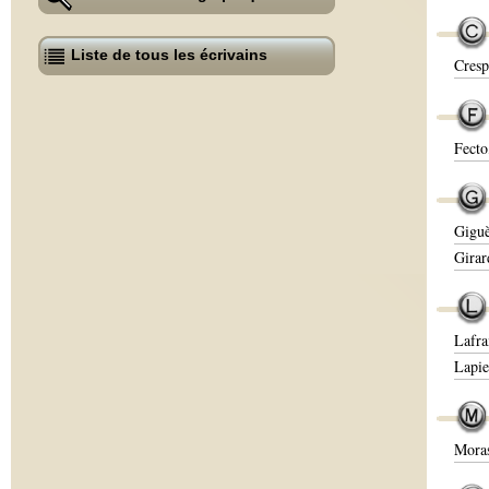
Liste de tous les écrivains
Cresp
Fecto
Giguè
Girar
Lafra
Lapie
Moras