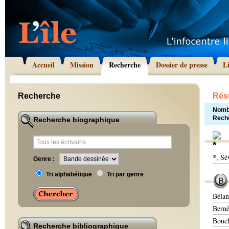
Accueil
Mission
Recherche
Dossier de presse
L
Recherche
Résu
Nombr
Rech
Recherche biographique
*, Sé
Genre :
Tri alphabétique
Tri par genre
Bélan
Bernè
Bouch
Recherche bibliographique