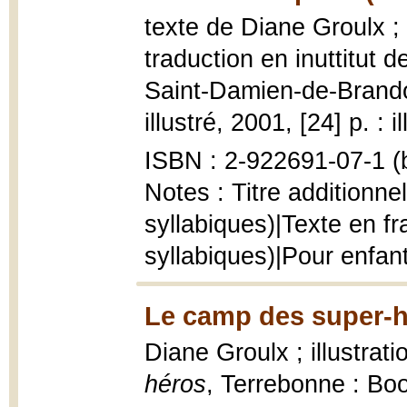
texte de Diane Groulx ; 
traduction en inuttitut
Saint-Damien-de-Brandon
illustré, 2001, [24] p. : i
ISBN : 2-922691-07-1 (b
Notes : Titre additionne
syllabiques)|Texte en fr
syllabiques)|Pour enfan
Le camp des super-h
Diane Groulx ; illustrat
héros
, Terrebonne : Bo