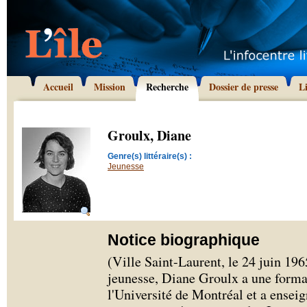
Accueil
Mission
Recherche
Dossier de presse
L
Groulx, Diane
Genre(s) littéraire(s) :
Jeunesse
Notice biographique
(Ville Saint-Laurent, le 24 juin 19
jeunesse, Diane Groulx a une forma
l'Université de Montréal et a ensei