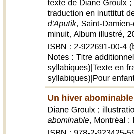
texte de Diane Groulx ; 
traduction en inuttitut
d'Aputik
, Saint-Damien-
minuit, Album illustré, 20
ISBN : 2-922691-00-4 (b
Notes : Titre additionne
syllabiques)|Texte en fr
syllabiques)|Pour enfan
Un hiver abominable
Diane Groulx ; illustrat
abominable
, Montréal :
ISBN : 978-2-923425-5