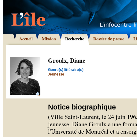
Accueil
Mission
Recherche
Dossier de presse
L
Groulx, Diane
Genre(s) littéraire(s) :
Jeunesse
Notice biographique
(Ville Saint-Laurent, le 24 juin 19
jeunesse, Diane Groulx a une forma
l'Université de Montréal et a ensei