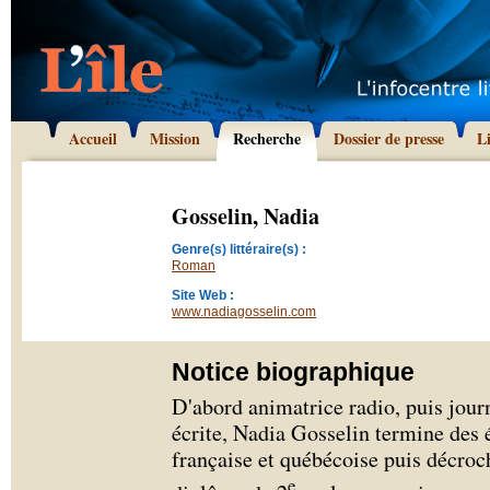
Accueil
Mission
Recherche
Dossier de presse
L
Gosselin, Nadia
Genre(s) littéraire(s) :
Roman
Site Web :
www.nadiagosselin.com
Notice biographique
D'abord animatrice radio, puis journ
écrite, Nadia Gosselin termine des é
française et québécoise puis décroc
e