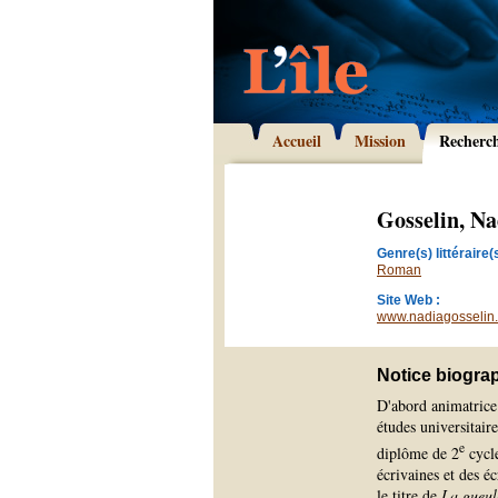
Accueil
Mission
Recherc
Gosselin, Na
Genre(s) littéraire(s
Roman
Site Web :
www.nadiagosselin
Notice biogra
D'abord animatrice 
études universitair
e
diplôme de 2
cycle
écrivaines et des é
le titre de
La gueul