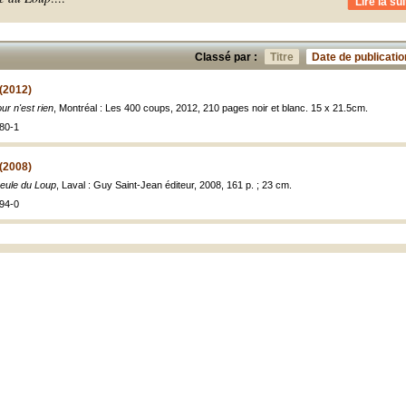
Lire la sui
Classé par :
Titre
Date de publicatio
 (2012)
ur n'est rien
, Montréal : Les 400 coups, 2012, 210 pages noir et blanc. 15 x 21.5cm.
80-1
(2008)
eule du Loup
, Laval : Guy Saint-Jean éditeur, 2008, 161 p. ; 23 cm.
94-0