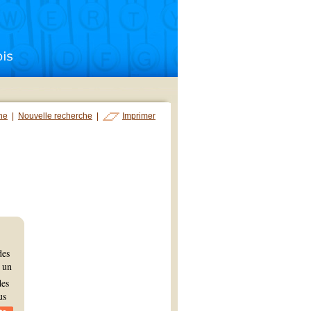
che
|
Nouvelle recherche
|
Imprimer
des
d un
des
us