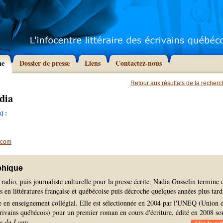
he
Dossier de presse
Liens
Contactez-nous
Retour aux résultats de la recher
dia
) :
.com
phique
radio, puis journaliste culturelle pour la presse écrite, Nadia Gosselin termine 
es en littératures française et québécoise puis décroche quelques années plus tar
 en enseignement collégial. Elle est sélectionnée en 2004 par l'UNEQ (Union 
crivains québécois) pour un premier roman en cours d'écriture, édité en 2008 so
e du Loup
.
...