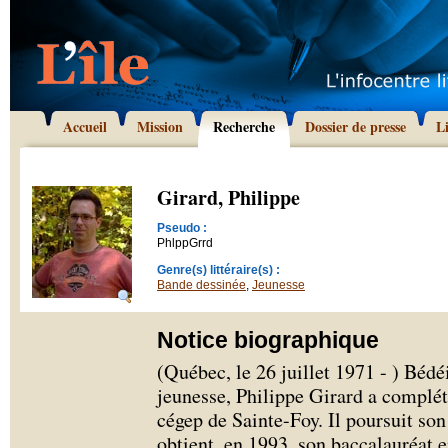
Accueil
Mission
Recherche
Dossier de presse
L
Girard, Philippe
Pseudo :
PhlppGrrd
Genre(s) littéraire(s) :
Bande dessinée
,
Jeunesse
Notice biographique
(Québec, le 26 juillet 1971 - ) Bédéi
jeunesse, Philippe Girard a complé
cégep de Sainte-Foy. Il poursuit son
obtient, en 1993, son baccalauréat