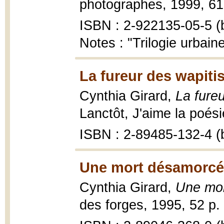
photographes, 1999, 61 p
ISBN : 2-922135-05-5 (b
Notes : "Trilogie urbain
La fureur des wapitis
Cynthia Girard,
La fureu
Lanctôt, J'aime la poési
ISBN : 2-89485-132-4 (b
Une mort désamorcé
Cynthia Girard,
Une mo
des forges, 1995, 52 p.