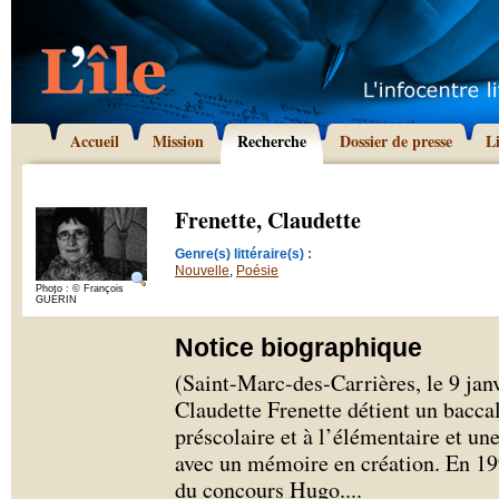
Accueil
Mission
Recherche
Dossier de presse
L
Frenette, Claudette
Genre(s) littéraire(s) :
Nouvelle
,
Poésie
Photo : © François
GUÉRIN
Notice biographique
(Saint-Marc-des-Carrières, le 9 janv
Claudette Frenette détient un bacc
préscolaire et à l’élémentaire et un
avec un mémoire en création. En 199
du concours Hugo.
...