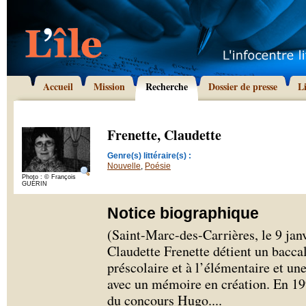
Accueil
Mission
Recherche
Dossier de presse
L
Frenette, Claudette
Genre(s) littéraire(s) :
Nouvelle
,
Poésie
Photo : © François
GUÉRIN
Notice biographique
(Saint-Marc-des-Carrières, le 9 janv
Claudette Frenette détient un bacc
préscolaire et à l’élémentaire et un
avec un mémoire en création. En 199
du concours Hugo.
...