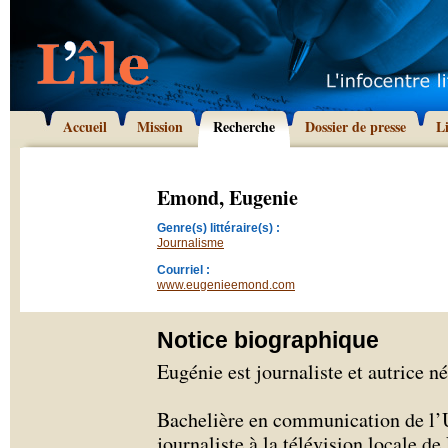
Accueil
Mission
Recherche
Dossier de presse
L
Emond, Eugenie
Genre(s) littéraire(s) :
Journalisme
Courriel :
www.eugenieemond.com
Notice biographique
Eugénie est journaliste et autrice n
Bachelière en communication de 
journaliste à la télévision locale de