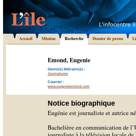
Accueil
Mission
Recherche
Dossier de presse
L
Emond, Eugenie
Genre(s) littéraire(s) :
Journalisme
Courriel :
www.eugenieemond.com
Notice biographique
Eugénie est journaliste et autrice n
Bachelière en communication de 
journaliste à la télévision locale de