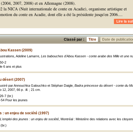
ce (2004, 2007, 2008) et en Allemagne (2008).
2 la NICA (Nuit internationale de conte en Acadie), organisme artistique et
omotion du conte en Acadie, dont elle a été la présidente jusqu'en 2006.
...
Lire la sui
Classé par :
Titre
Date de publicatio
Abou Kassen (2009)
lustrations, Adeline Lamarre,
Les babouches d'Abou Kassen - conte arabe des Mille et une nu
50-2
de 6 ans et plus
u désert (2007)
llustré par Annouchka Galouchko et Stéphan Daigle,
Badra princesse du désert - conte du M
 12, 2007, 66 p. :ill. ; 21 cm.
6-7 (br.)
0-54 Pour les jeunes
s : un enjeu de société (1997)
L'emploi des jeunes : un enjeu de société
, Montréal : Ministère des relations avec les citoyen
(br.)