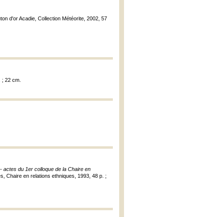
ton d'or Acadie, Collection Météorite, 2002, 57
. ; 22 cm.
 - actes du 1er colloque de la Chaire en
s, Chaire en relations ethniques, 1993, 48 p. ;