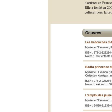
d'artistes en Fran
Elle a fondé en 200
culturel pour la pr
Oeuvres
Les babouches d'
Myriame El Yamani ; il
ISBN : 978-2-923234-
Notes : Pour enfants 
Badra princesse d
Myriame El Yamani ; i
Collection Korrigan ; no
ISBN : 978-2-923234-2
Notes : Lexique: p. 5
L'emploi des jeune
Myriame El Yamani...,
ISBN : 2-550-31336-4 