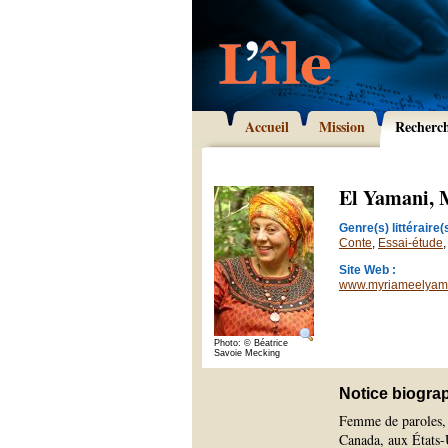
Accueil
Mission
Recherc
El Yamani,
Genre(s) littéraire(s
Conte
,
Essai-étude
Site Web :
www.myriameelyam
Photo: © Béatrice
Savoie Mecking
Notice biogra
Femme de paroles, 
Canada, aux États-U