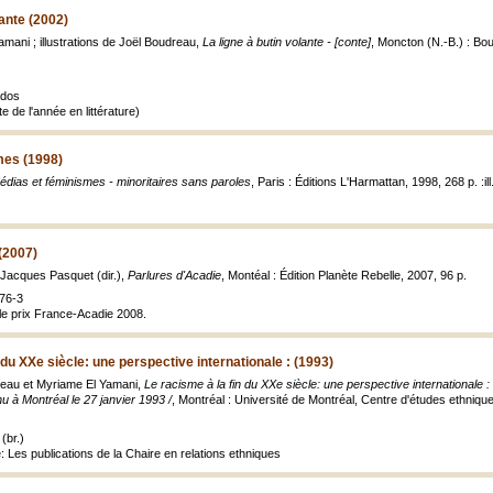
lante (2002)
mani ; illustrations de Joël Boudreau,
La ligne à butin volante - [conte]
, Moncton (N.-B.) : Bou
ados
te de l'année en littérature)
mes (1998)
édias et féminismes - minoritaires sans paroles
, Paris : Éditions L'Harmattan, 1998, 268 p. :ill
(2007)
Jacques Pasquet (dir.),
Parlures d'Acadie
, Montéal : Édition Planète Rebelle, 2007, 96 p.
76-3
 le prix France-Acadie 2008.
 du XXe siècle: une perspective internationale : (1993)
uteau et Myriame El Yamani,
Le racisme à la fin du XXe siècle: une perspective internationale :
nu à Montréal le 27 janvier 1993 /
, Montréal : Université de Montréal, Centre d'études ethnique
(br.)
e: Les publications de la Chaire en relations ethniques