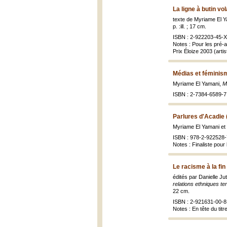
La ligne à butin vo
texte de Myriame El Ya
p. :ill. ; 17 cm.
ISBN : 2-922203-45-X
Notes : Pour les pré-
Prix Éloize 2003 (artis
Médias et féminis
Myriame El Yamani,
M
ISBN : 2-7384-6589-7
Parlures d'Acadie 
Myriame El Yamani et 
ISBN : 978-2-922528-
Notes : Finaliste pour
Le racisme à la fin
édités par Danielle J
relations ethniques te
22 cm.
ISBN : 2-921631-00-8 
Notes : En tête du titr