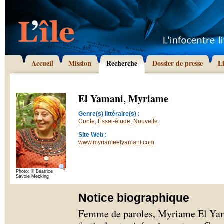
Accueil
Mission
Recherche
Dossier de presse
L
El Yamani, Myriame
Genre(s) littéraire(s) :
Conte
,
Essai-étude
,
Nouvelle
Site Web :
www.myriameelyamani.com
Photo: © Béatrice
Savoie Mecking
Notice biographique
Femme de paroles, Myriame El Yam