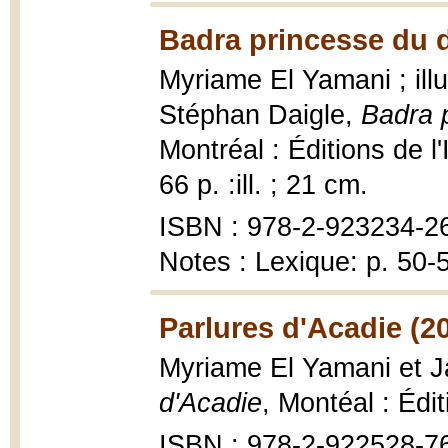
Badra princesse du d
Myriame El Yamani ; il
Stéphan Daigle,
Badra 
Montréal : Éditions de l'
66 p. :ill. ; 21 cm.
ISBN : 978-2-923234-26-
Notes : Lexique: p. 50-
Parlures d'Acadie (2
Myriame El Yamani et J
d'Acadie
, Montéal : Édi
ISBN : 978-2-922528-7